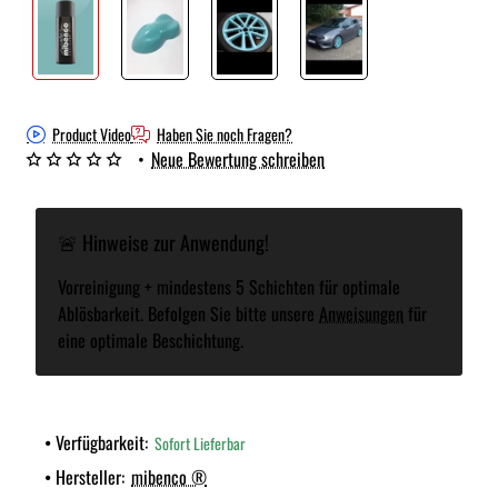
Product Video
Haben Sie noch Fragen?
•
Neue Bewertung schreiben
🚨 Hinweise zur Anwendung!
Vorreinigung + mindestens 5 Schichten für optimale
Ablösbarkeit. Befolgen Sie bitte unsere
Anweisungen
für
eine optimale Beschichtung.
Verfügbarkeit:
Sofort Lieferbar
Hersteller:
mibenco ®