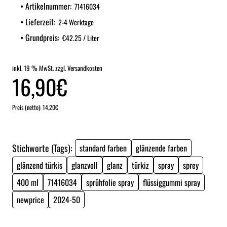
Artikelnummer:
71416034
Lieferzeit:
2-4 Werktage
Grundpreis:
€42.25 / Liter
inkl. 19 % MwSt. zzgl. Versandkosten
16,90€
Preis (netto): 14,20€
Stichworte (Tags):
standard farben
glänzende farben
glänzend türkis
glanzvoll
glanz
türkiz
spray
sprey
400 ml
71416034
sprühfolie spray
flüssiggummi spray
newprice
2024-50