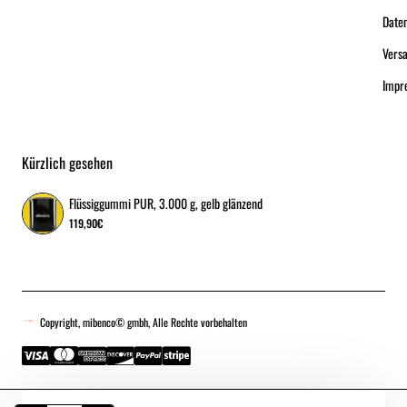
Date
Vers
Impr
Kürzlich gesehen
Flüssiggummi PUR, 3.000 g, gelb glänzend
119,90€
Copyright, mibenco© gmbh, Alle Rechte vorbehalten