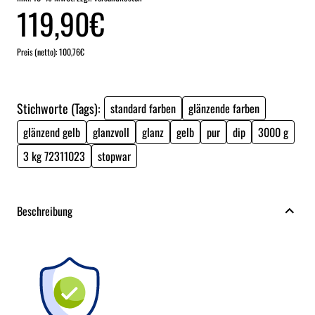
119,90€
Preis (netto): 100,76€
Stichworte (Tags):
standard farben
glänzende farben
glänzend gelb
glanzvoll
glanz
gelb
pur
dip
3000 g
3 kg 72311023
stopwar
Beschreibung