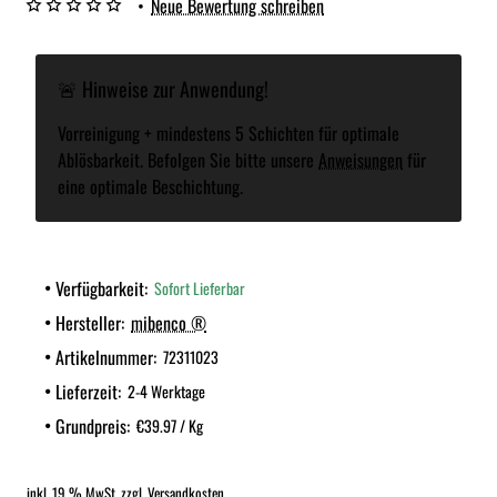
•
Neue Bewertung schreiben
🚨 Hinweise zur Anwendung!
Vorreinigung + mindestens 5 Schichten für optimale
Ablösbarkeit. Befolgen Sie bitte unsere
Anweisungen
für
eine optimale Beschichtung.
Verfügbarkeit:
Sofort Lieferbar
Hersteller:
mibenco ®
Artikelnummer:
72311023
Lieferzeit:
2-4 Werktage
Grundpreis:
€39.97 / Kg
inkl. 19 % MwSt. zzgl. Versandkosten