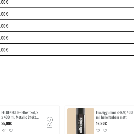
,00 €
,00 €
,00 €
,00 €
,00 €
FELGENFOLIE+ Effekt Set, 2
Flüssiggummi SPRAY, 400
x 400 ml, Metallic Effekt,
ml, hellelfenbein matt
Tsunami Blue Metallic
35,99€
16,90€
Effect