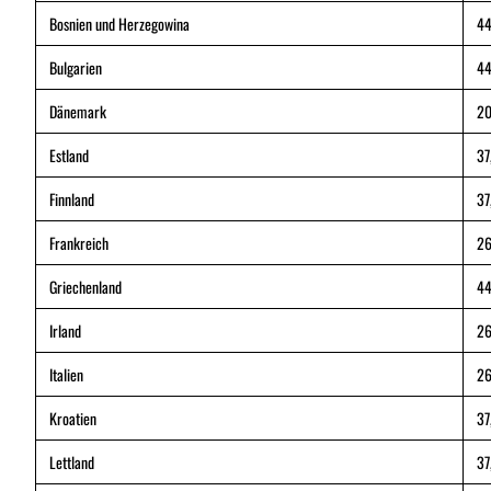
Bosnien und Herzegowina
44
Bulgarien
44
Dänemark
20
Estland
37
Finnland
37
Frankreich
26
Griechenland
44
Irland
26
Italien
26
Kroatien
37
Lettland
37