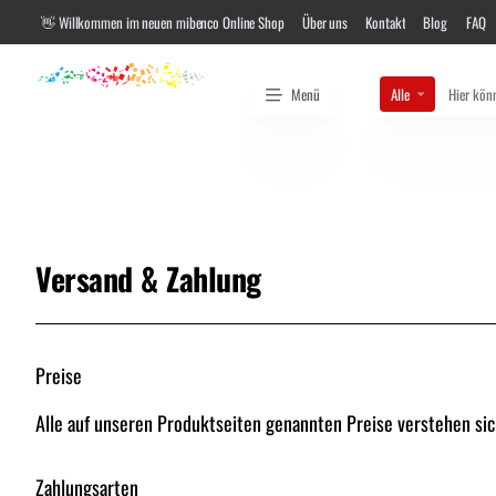
👋 Willkommen im neuen mibenco Online Shop
Über uns
Kontakt
Blog
FAQ
Menü
Alle
Hier
können
sie
nach
Farben,
Gebinde
Größen
oder
nach
Art.
Versand & Zahlung
Nr.
suchen...
Preise
Alle auf unseren Produktseiten genannten Preise verstehen sic
Zahlungsarten