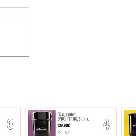
Flüssiggummi
SPRÜHFERTIG, 5 l, lila
glänzend
139,90€