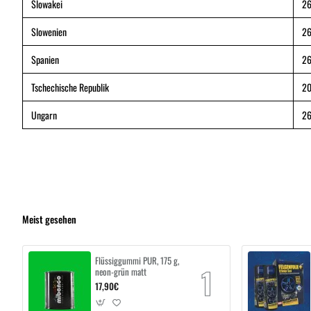
Slowakei
26
Slowenien
26
Spanien
26
Tschechische Republik
20
Ungarn
26
Meist gesehen
Flüssiggummi PUR, 175 g,
neon-grün matt
17,90€