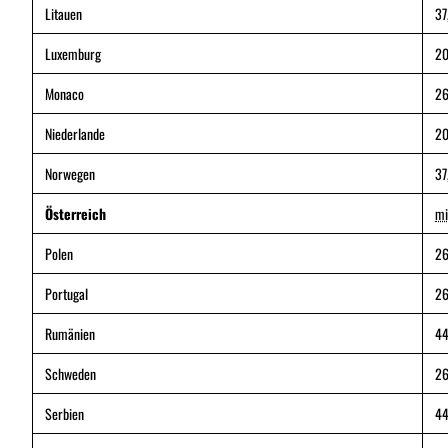
Litauen
37
Luxemburg
20
Monaco
26
Niederlande
20
Norwegen
37
Österreich
mi
Polen
26
Portugal
26
Rumänien
44
Schweden
26
Serbien
44