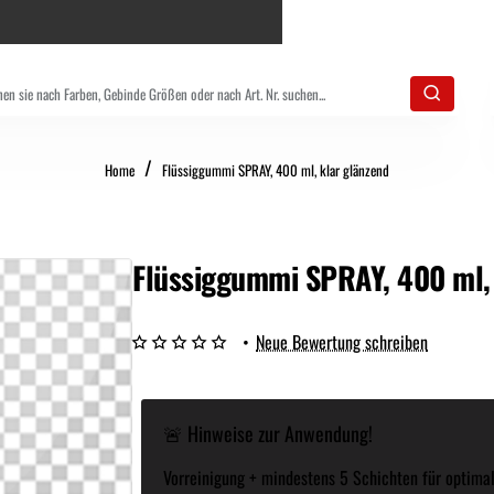
home
Home
Flüssiggummi SPRAY, 400 ml, klar glänzend
Flüssiggummi SPRAY, 400 ml, 
•
Neue Bewertung schreiben
🚨 Hinweise zur Anwendung!
Vorreinigung + mindestens 5 Schichten für optimal