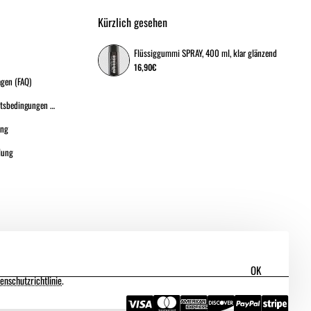
Kürzlich gesehen
Flüssiggummi SPRAY, 400 ml, klar glänzend
16,90€
agen (FAQ)
Allgemeine Geschäftsbedingungen (A.G.B.)
ung
lung
OK
enschutzrichtlinie
.