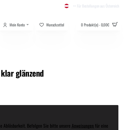
<< Für Bestellungen aus Österreich
Mein Konto
Wunschzettel
0 Produkt(e) - 0,00€
klar glänzend
e Ablösbarkeit. Befolgen Sie bitte unsere
Anweisungen
für eine