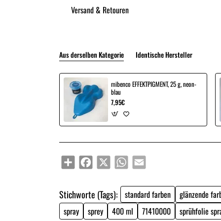
Versand & Retouren
Aus derselben Kategorie
Identische Hersteller
mibenco EFFEKTPIGMENT, 25 g, neon-
blau
7,95€
Share
Facebook
X
WhatsApp
Email
Stichworte (Tags):
standard farben
glänzende far
spray
sprey
400 ml
71410000
sprühfolie spr