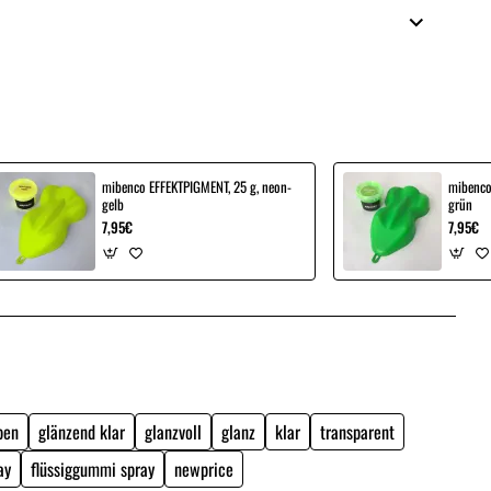
mibenco EFFEKTPIGMENT, 25 g, neon-
mibenco
gelb
grün
7,95€
7,95€
ben
glänzend klar
glanzvoll
glanz
klar
transparent
ay
flüssiggummi spray
newprice