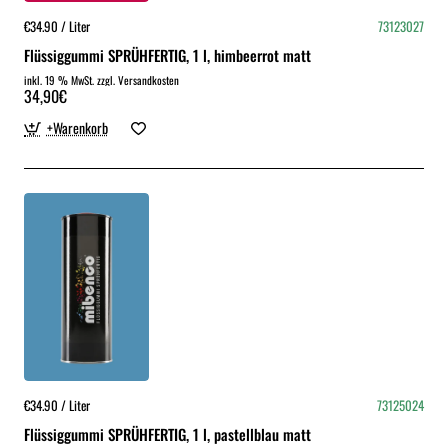
€34.90 / Liter
73123027
Flüssiggummi SPRÜHFERTIG, 1 l, himbeerrot matt
inkl. 19 % MwSt. zzgl. Versandkosten
34,90€
+Warenkorb
€34.90 / Liter
73125024
Flüssiggummi SPRÜHFERTIG, 1 l, pastellblau matt