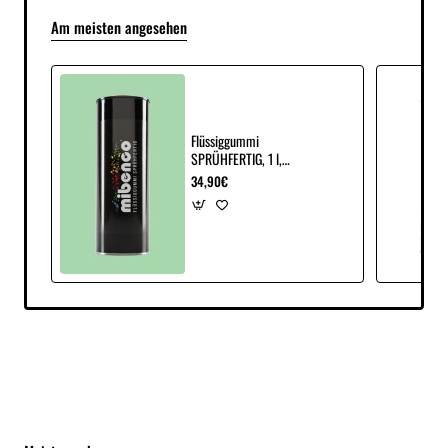
Am meisten angesehen
Flüssiggummi
SPRÜHFERTIG, 1 l,
weißgrün matt
34,90€