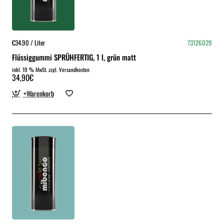
€34.90 / Liter
73126029
Flüssiggummi SPRÜHFERTIG, 1 l, grün matt
inkl. 19 % MwSt. zzgl. Versandkosten
34,90€
+Warenkorb