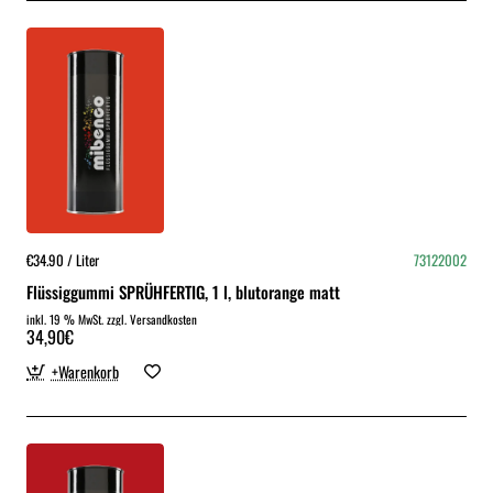
€34.90 / Liter
73122002
Flüssiggummi SPRÜHFERTIG, 1 l, blutorange matt
inkl. 19 % MwSt. zzgl. Versandkosten
34,90€
+Warenkorb