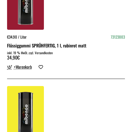
€34.90 / Liter
73123003
Flüssiggummi SPRÜHFERTIG, 1 l, rubinrot matt
inkl. 19 % MwSt. zzgl. Versandkosten
34,90€
+Warenkorb