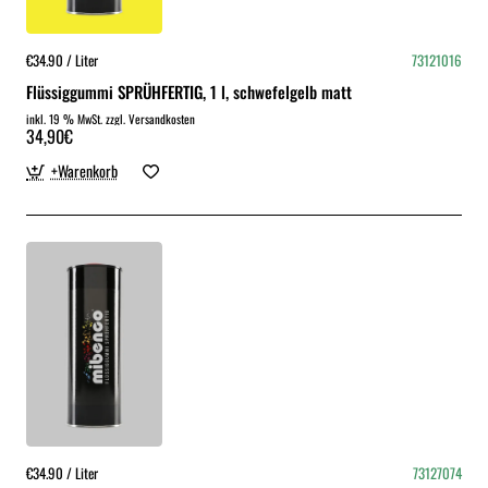
€34.90 / Liter
73121016
Flüssiggummi SPRÜHFERTIG, 1 l, schwefelgelb matt
inkl. 19 % MwSt. zzgl. Versandkosten
34,90€
+Warenkorb
€34.90 / Liter
73127074