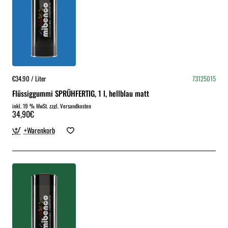
€34.90 / Liter
73125015
Flüssiggummi SPRÜHFERTIG, 1 l, hellblau matt
inkl. 19 % MwSt. zzgl. Versandkosten
34,90€
+Warenkorb