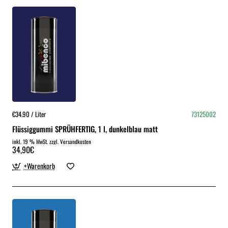
€34.90 / Liter
73125002
Flüssiggummi SPRÜHFERTIG, 1 l, dunkelblau matt
inkl. 19 % MwSt. zzgl. Versandkosten
34,90€
+Warenkorb