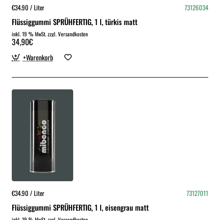
€34.90 / Liter
73126034
Flüssiggummi SPRÜHFERTIG, 1 l, türkis matt
inkl. 19 % MwSt. zzgl. Versandkosten
34,90€
+Warenkorb
€34.90 / Liter
73127011
Flüssiggummi SPRÜHFERTIG, 1 l, eisengrau matt
inkl. 19 % MwSt. zzgl. Versandkosten