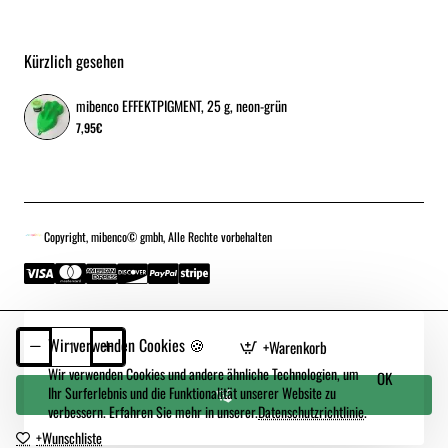
Kürzlich gesehen
mibenco EFFEKTPIGMENT, 25 g, neon-grün
7,95€
Copyright, mibenco© gmbh, Alle Rechte vorbehalten
Wir verwenden Cookies 🍪
+Warenkorb
Wir verwenden Cookies und andere ähnliche Technologien, um
OK
Ihr Surferlebnis und die Funktionalität unserer Website zu
verbessern. Erfahren Sie mehr in unserer.
Datenschutzrichtlinie
.
+Wunschliste