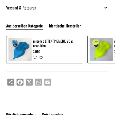
Versand & Retouren
Aus derselben Kategorie
Identische Hersteller
mibenco EFFEKTPIGMENT, 25 g,
neon-blau
7,95€
Share
Facebook
X
WhatsApp
Email
Kürzlich angesehen
Meist gesehen