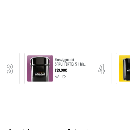
Flüssiggummi
SPRÜHFERTIG, 5 l, lila
glänzend
139,90€