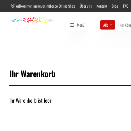
👋 Willkommen im neuen mibenco Online Shop
Über uns
Kontakt
Blog
FAQ
Menü
Alle
Hier
können
sie
nach
Farben,
Gebinde
Größen
oder
nach
Art.
Ihr Warenkorb
Nr.
suchen...
Ihr Warenkorb ist leer!