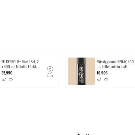
FELGENFOLIE+ Effekt Set, 2
Flüssiggummi SPRAY, 400
x 400 ml, Metallic Effekt,
ml, hellelfenbein matt
Tsunami Blue Metallic
35,99€
16,90€
Effect