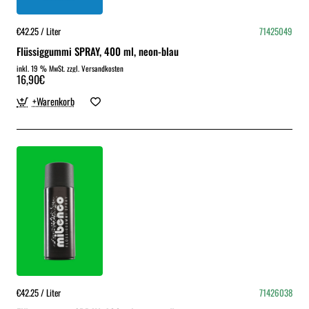
€42.25 / Liter
71425049
Flüssiggummi SPRAY, 400 ml, neon-blau
inkl. 19 % MwSt. zzgl. Versandkosten
16,90€
+Warenkorb
€42.25 / Liter
71426038