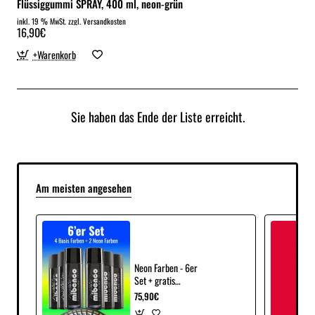
Flüssiggummi SPRAY, 400 ml, neon-grün
inkl. 19 % MwSt. zzgl. Versandkosten
16,90€
+Warenkorb
Sie haben das Ende der Liste erreicht.
Am meisten angesehen
Neon Farben - 6er
Set + gratis
Fächerschablonen
75,90€
und Microfasertuch