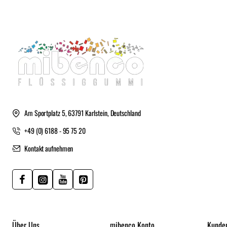
Am Sportplatz 5, 63791 Karlstein, Deutschland
+49 (0) 6188 - 95 75 20
Kontakt aufnehmen
Über Uns
mibenco Konto
Kunde