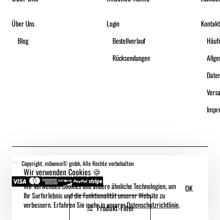
Über Uns
Login
Kontakt
Blog
Bestellverlauf
Häufi
Rücksendungen
Date
Vers
Impr
Copyright, mibenco© gmbh, Alle Rechte vorbehalten
Wir verwenden Cookies 🍪
Wir verwenden Cookies und andere ähnliche Technologien, um
OK
Ihr Surferlebnis und die Funktionalität unserer Website zu
verbessern. Erfahren Sie mehr in unserer.
Datenschutzrichtlinie
.
Produkt-Filter