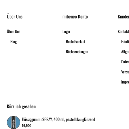
Über Uns
mibenco Konto
Kunde
Über Uns
Login
Kontakt
Blog
Bestellverlauf
Häufi
Rücksendungen
Date
Vers
Impr
Kürzlich gesehen
Flüssiggummi SPRAY, 400 ml, pastellblau glänzend
16,90€