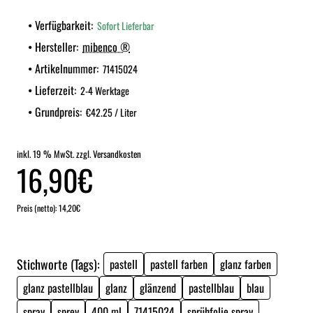
Verfügbarkeit:
Sofort Lieferbar
Hersteller:
mibenco ®
Artikelnummer:
71415024
Lieferzeit:
2-4 Werktage
Grundpreis:
€42.25 / Liter
inkl. 19 % MwSt. zzgl. Versandkosten
16,90€
Preis (netto): 14,20€
Stichworte (Tags):
pastell
pastell farben
glanz farben
glanz pastellblau
glanz
glänzend
pastellblau
blau
spray
sprey
400 ml
71415024
sprühfolie spray