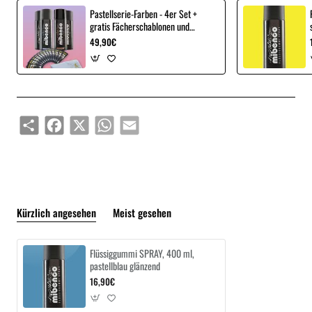
Pastellserie-Farben - 4er Set +
gratis Fächerschablonen und
Microfasertuch
49,90€
Share
Facebook
X
WhatsApp
Email
Kürzlich angesehen
Meist gesehen
Flüssiggummi SPRAY, 400 ml,
pastellblau glänzend
16,90€