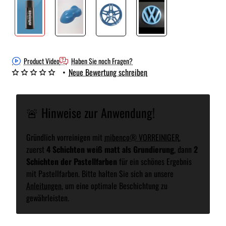
Product Video
Haben Sie noch Fragen?
•
Neue Bewertung schreiben
🚨 Hinweise zur Anwendung!
Gründlich vorreinigen mit
mibenco® VORREINIGER
,
zuerst
4 Schichten weiß matt als Grundierung
, dann
2
Schichten der Pastellfarben
für ein schönes Ergebnis
mit Pastellfarben. Bitte halten Sie sich an unsere
Anleitungen
, um eine optimale Beschichtung zu
gewährleisten.