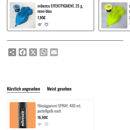
mibenco EFFEKTPIGMENT, 25 g,
neon-blau
7,95€
Share
Facebook
X
WhatsApp
Email
Kürzlich angesehen
Meist gesehen
Flüssiggummi SPRAY, 400 ml,
pastellgelb matt
16,90€