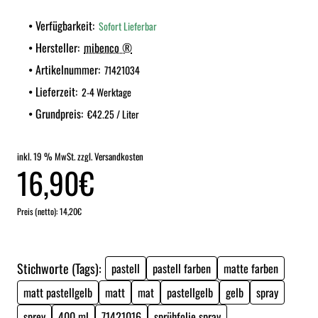
Verfügbarkeit:
Sofort Lieferbar
Hersteller:
mibenco ®
Artikelnummer:
71421034
Lieferzeit:
2-4 Werktage
Grundpreis:
€42.25 / Liter
inkl. 19 % MwSt. zzgl. Versandkosten
16,90€
Preis (netto): 14,20€
Stichworte (Tags):
pastell
pastell farben
matte farben
matt pastellgelb
matt
mat
pastellgelb
gelb
spray
sprey
400 ml
71421016
sprühfolie spray