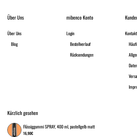
Über Uns
mibenco Konto
Kunde
Über Uns
Login
Kontakt
Blog
Bestellverlauf
Häufi
Rücksendungen
Date
Vers
Impr
Kürzlich gesehen
Flüssiggummi SPRAY, 400 ml, pastellgelb matt
16,90€