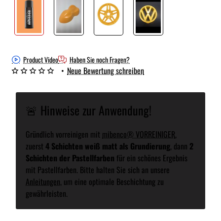
Product Video
Haben Sie noch Fragen?
•
Neue Bewertung schreiben
🚨 Hinweise zur Anwendung!
Gründlich vorreinigen mit
mibenco® VORREINIGER
,
zuerst
4 Schichten weiß matt als Grundierung
, dann
2
Schichten der Pastellfarben
für ein schönes Ergebnis
mit Pastellfarben. Bitte halten Sie sich an unsere
Anleitungen
, um eine optimale Beschichtung zu
gewährleisten.