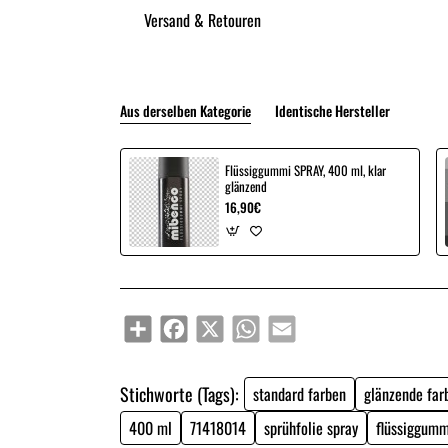
Versand & Retouren
Aus derselben Kategorie
Identische Hersteller
Flüssiggummi SPRAY, 400 ml, klar
glänzend
16,90€
Share
Facebook
X
WhatsApp
Email
Stichworte (Tags):
standard farben
glänzende far
400 ml
71418014
sprühfolie spray
flüssiggumm