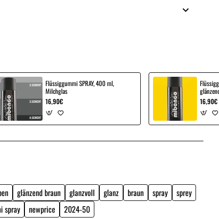
Flüssiggummi SPRAY, 400 ml,
Flüssig
Milchglas
glänzen
16,90€
16,90€
ben
glänzend braun
glanzvoll
glanz
braun
spray
sprey
i spray
newprice
2024-50