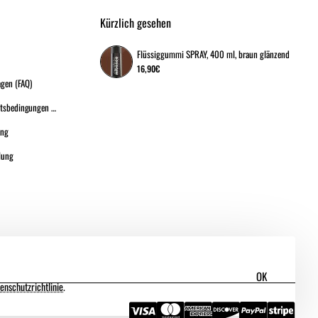
Kürzlich gesehen
Flüssiggummi SPRAY, 400 ml, braun glänzend
16,90€
agen (FAQ)
Allgemeine Geschäftsbedingungen (A.G.B.)
ung
lung
OK
enschutzrichtlinie
.