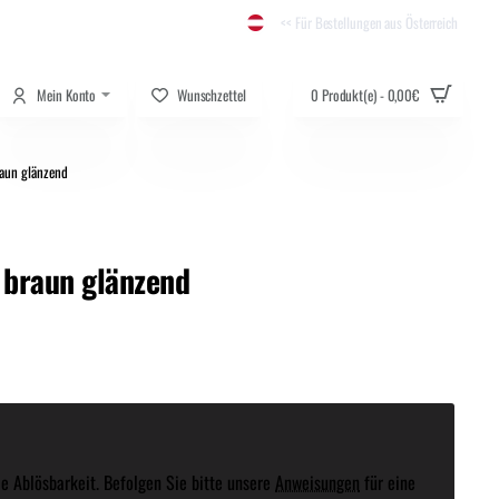
<< Für Bestellungen aus Österreich
Mein Konto
Wunschzettel
0 Produkt(e) - 0,00€
aun glänzend
 braun glänzend
e Ablösbarkeit. Befolgen Sie bitte unsere
Anweisungen
für eine