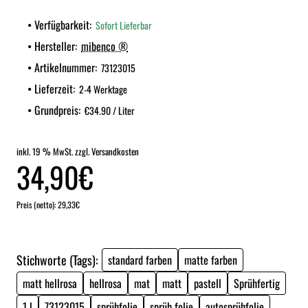
Verfügbarkeit:
Sofort Lieferbar
Hersteller:
mibenco ®
Artikelnummer:
73123015
Lieferzeit:
2-4 Werktage
Grundpreis:
€34.90 / Liter
inkl. 19 % MwSt. zzgl. Versandkosten
34,90€
Preis (netto): 29,33€
Stichworte (Tags):
standard farben
matte farben
matt hellrosa
hellrosa
mat
matt
pastell
Sprühfertig
1 l
73123015
sprühfolie
sprüh folie
autosprühfolie