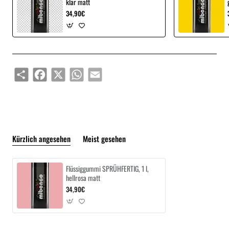
klar matt
34,90€
Share
Facebook
X
WhatsApp
Email
Kürzlich angesehen
Meist gesehen
Flüssiggummi SPRÜHFERTIG, 1 l,
hellrosa matt
34,90€