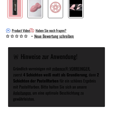
Product Video
Haben Sie noch Fragen?
•
Neue Bewertung schreiben
🚨 Hinweise zur Anwendung!
Gründlich vorreinigen mit
mibenco® VORREINIGER
,
zuerst
4 Schichten weiß matt als Grundierung
, dann
2
Schichten der Pastellfarben
für ein schönes Ergebnis
mit Pastellfarben. Bitte halten Sie sich an unsere
Anleitungen
, um eine optimale Beschichtung zu
gewährleisten.