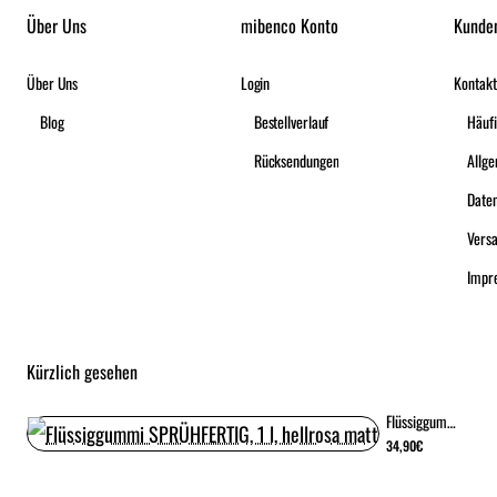
Über Uns
mibenco Konto
Kunde
Über Uns
Login
Kontakt
Blog
Bestellverlauf
Häufi
Rücksendungen
Date
Vers
Impr
Kürzlich gesehen
Flüssiggummi SPRÜHFERTIG, 1 l, hellrosa matt
34,90€