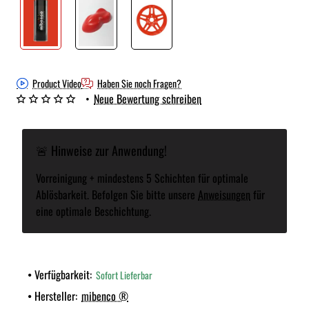
Product Video
Haben Sie noch Fragen?
•
Neue Bewertung schreiben
🚨 Hinweise zur Anwendung!
Vorreinigung + mindestens 5 Schichten für optimale
Ablösbarkeit. Befolgen Sie bitte unsere
Anweisungen
für
eine optimale Beschichtung.
Verfügbarkeit:
Sofort Lieferbar
Hersteller:
mibenco ®