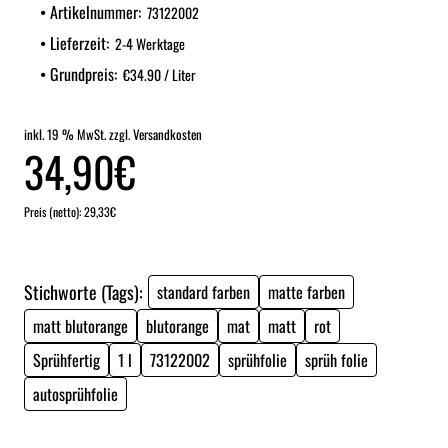
Artikelnummer:
73122002
Lieferzeit:
2-4 Werktage
Grundpreis:
€34.90 / Liter
inkl. 19 % MwSt. zzgl. Versandkosten
34,90€
Preis (netto): 29,33€
Stichworte (Tags):
standard farben
matte farben
matt blutorange
blutorange
mat
matt
rot
Sprühfertig
1 l
73122002
sprühfolie
sprüh folie
autosprühfolie