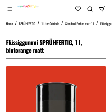
home
Home
SPRÜHFERTIG
1 Liter Gebinde
Standard Farben matt 1 l
Flüssiggu
Flüssiggummi SPRÜHFERTIG, 1 l,
blutorange matt