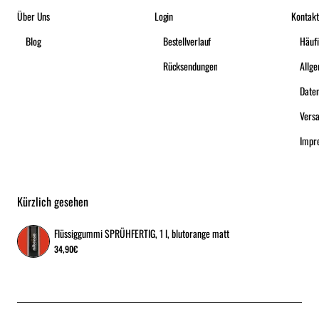
Über Uns
Login
Kontakt
Blog
Bestellverlauf
Häufi
Rücksendungen
Date
Vers
Impr
Kürzlich gesehen
Flüssiggummi SPRÜHFERTIG, 1 l, blutorange matt
34,90€