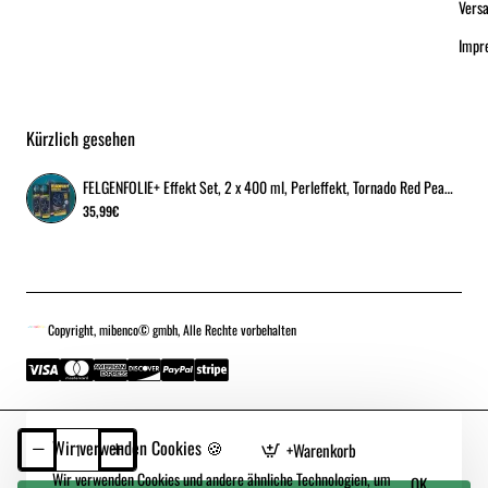
Vers
Impr
Kürzlich gesehen
FELGENFOLIE+ Effekt Set, 2 x 400 ml, Perleffekt, Tornado Red Pearl Effect
35,99€
Copyright, mibenco© gmbh, Alle Rechte vorbehalten
Wir verwenden Cookies 🍪
+Warenkorb
Wir verwenden Cookies und andere ähnliche Technologien, um
OK