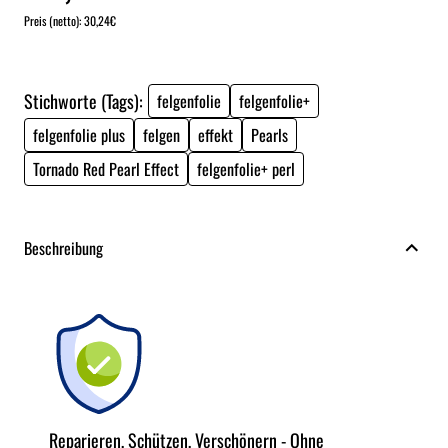
Preis (netto): 30,24€
Stichworte (Tags):
felgenfolie
felgenfolie+
felgenfolie plus
felgen
effekt
Pearls
Tornado Red Pearl Effect
felgenfolie+ perl
Beschreibung
Reparieren, Schützen, Verschönern - Ohne