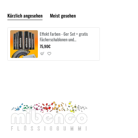
Kürzlich angesehen
Meist gesehen
Effekt Farben - 6er Set + gratis
Fächerschablonen und
Microfasertuch
75,90€