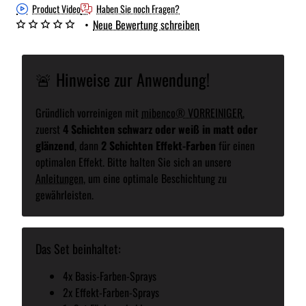
Product Video
Haben Sie noch Fragen?
•
Neue Bewertung schreiben
🚨 Hinweise zur Anwendung!
Gründlich vorreinigen mit
mibenco® VORREINIGER
,
zuerst
4 Schichten schwarz oder weiß in matt oder
glänzend
, dann
2 Schichten Effekt-Farben
für einen
optimalen Effekt. Bitte halten Sie sich an unsere
Anleitungen
, um eine optimale Beschichtung zu
gewährleisten.
Das Set beinhaltet:
4x Basis-Farben-Sprays
2x Effekt-Farben-Sprays