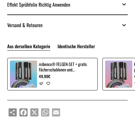
Effekt Sprühfolie Richtig Anwenden
Versand & Retouren
Aus derselben Kategorie
Identische Hersteller
mibenco® FELGEN-SET + gratis
Fächerschablonen und
Microfasertuch
49,90€
Share
Facebook
X
WhatsApp
Email