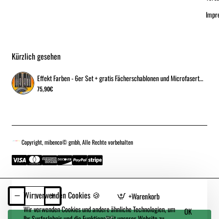
Impr
Kürzlich gesehen
Effekt Farben - 6er Set + gratis Fächerschablonen und Microfasertuch
75,90€
Copyright, mibenco© gmbh, Alle Rechte vorbehalten
Wir verwenden Cookies 🍪
+Warenkorb
Wir verwenden Cookies und andere ähnliche Technologien, um
OK
Ihr Surferlebnis und die Funktionalität unserer Website zu