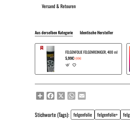
Versand & Retouren
Aus derselben Kategorie
Identische Hersteller
FELGENFOLIE FELGENREINIGER, 400 ml
5,99€
7,99€
Share
Facebook
X
WhatsApp
Email
Stichworte (Tags):
felgenfolie
felgenfolie+
felg