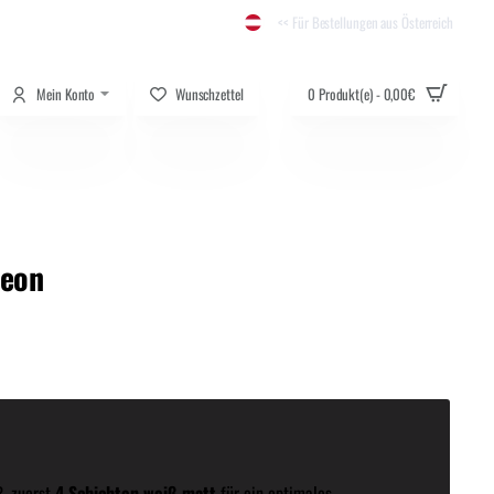
<< Für Bestellungen aus Österreich
Mein Konto
Wunschzettel
0 Produkt(e) - 0,00€
Neon
R
, zuerst
4 Schichten weiß matt
für ein optimales