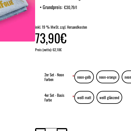
Grundpreis:
€30,79/l
inkl. 19 % MwSt. zzgl. Versandkosten
73,90€
neu eingetroffen
Preis (netto): 62,10€
2er Set - Neon
neon-gelb
neon-orange
neon
Farben
4er Set - Basis
weiß matt
weiß glänzend
Farbe