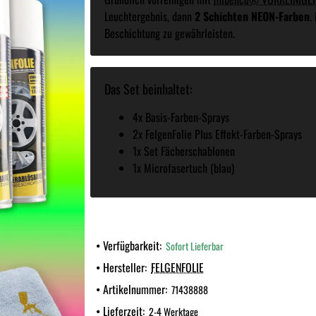
Leuchtergebnis, dann
2 Schichten NEON-Farben
.
Beschichtung zu gewährleisten.
Das Set beinhaltet:
4x Basis-Farben-Sprays
2x FelgenFolie Plus Effekt-Farben-Sprays
1x Set Fächerschablonen
1x Microfasertuch (blau)
Verfügbarkeit:
Sofort Lieferbar
Hersteller:
FELGENFOLIE
Artikelnummer:
71438888
Lieferzeit:
2-4 Werktage