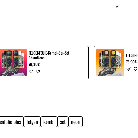
FELGENFOLIE-Kombi-6er-Set
FELGENF
Chamäleon
73,90€
78,90€
enfolie plus
felgen
kombi
set
neon