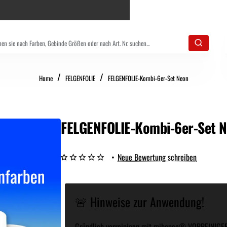
home
Home
FELGENFOLIE
FELGENFOLIE-Kombi-6er-Set Neon
FELGENFOLIE-Kombi-6er-Set 
•
Neue Bewertung schreiben
🚨 Hinweise zur Anwendung!
Gründlich vorreinigen mit
mibenco® VORREINIGE