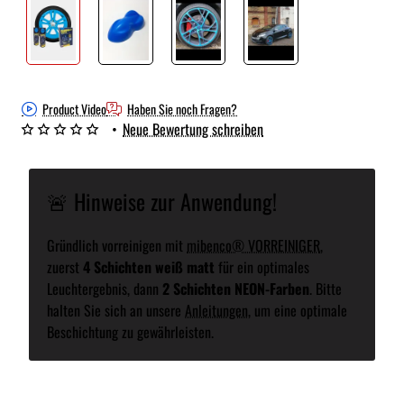
Product Video
Haben Sie noch Fragen?
•
Neue Bewertung schreiben
🚨 Hinweise zur Anwendung!
Gründlich vorreinigen mit
mibenco® VORREINIGER
,
zuerst
4 Schichten weiß matt
für ein optimales
Leuchtergebnis, dann
2 Schichten NEON-Farben
. Bitte
halten Sie sich an unsere
Anleitungen
, um eine optimale
Beschichtung zu gewährleisten.