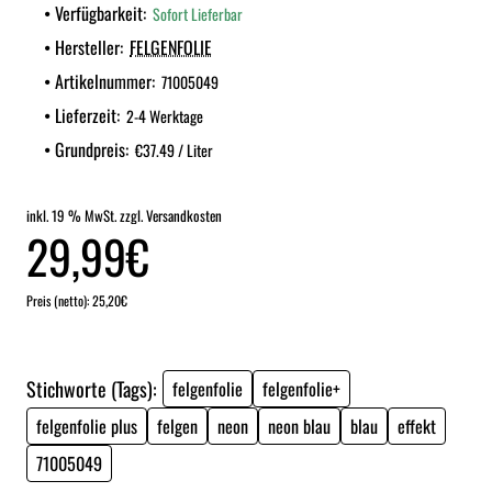
Verfügbarkeit:
Sofort Lieferbar
Hersteller:
FELGENFOLIE
Artikelnummer:
71005049
Lieferzeit:
2-4 Werktage
Grundpreis:
€37.49 / Liter
inkl. 19 % MwSt. zzgl. Versandkosten
29,99€
Preis (netto): 25,20€
Stichworte (Tags):
felgenfolie
felgenfolie+
felgenfolie plus
felgen
neon
neon blau
blau
effekt
71005049