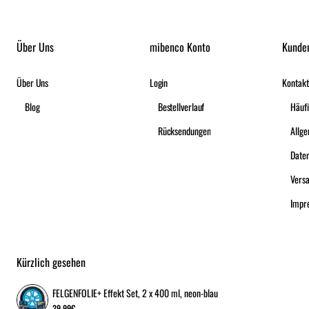
Über Uns
mibenco Konto
Kunde
Über Uns
Login
Kontakt
Blog
Bestellverlauf
Häufi
Rücksendungen
Date
Vers
Impr
Kürzlich gesehen
FELGENFOLIE+ Effekt Set, 2 x 400 ml, neon-blau
29,99€