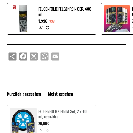
FELGENFOLIE FELGENREINIGER, 400
ml
5,99€
7,99€
Share
Facebook
X
WhatsApp
Email
Kürzlich angesehen
Meist gesehen
FELGENFOLIE+ Effekt Set, 2 x 400
ml, neon-blau
29,99€