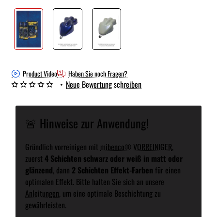
neu eingetroffen
Product Video
Haben Sie noch Fragen?
•
Neue Bewertung schreiben
🚨 Hinweise zur Anwendung!
Gründlich vorreinigen mit
mibenco® VORREINIGER
,
zuerst
4 Schichten schwarz oder weiß in matt oder
glänzend
, dann
2 Schichten Effekt-Farben
für einen
optimalen Effekt. Bitte halten Sie sich an unsere
Anleitungen
, um eine optimale Beschichtung zu
gewährleisten.