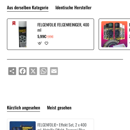
Aus derselben Kategorie
Identische Hersteller
FELGENFOLIE FELGENREINIGER, 400
ml
5,99€
7,99€
Share
Facebook
X
WhatsApp
Email
Kürzlich angesehen
Meist gesehen
FELGENFOLIE+ Effekt Set, 2 x 400
ml, Metallic Effekt, Tsunami Blue