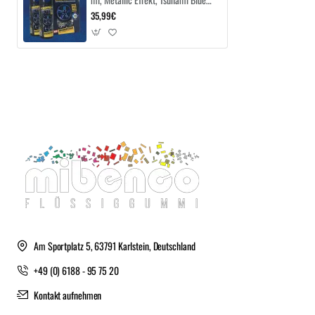
Metallic Effect
35,99€
Am Sportplatz 5, 63791 Karlstein, Deutschland
+49 (0) 6188 - 95 75 20
Kontakt aufnehmen