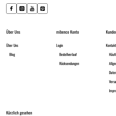
Über Uns
mibenco Konto
Kunde
Über Uns
Login
Kontakt
Blog
Bestellverlauf
Häufi
Rücksendungen
Date
Vers
Impr
Kürzlich gesehen