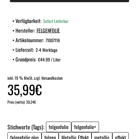
Verfügbarkeit:
Sofort Lieferbar
Hersteller:
FELGENFOLIE
Artikelnummer:
71007116
Lieferzeit:
2-4 Werktage
Grundpreis:
€44.99 / Liter
inkl. 19 % MwSt. zzgl. Versandkosten
35,99€
Preis (netto): 30,24€
Stichworte (Tags):
felgenfolie
felgenfolie+
felgenfolie plus
felgen
Metallic Effekt
metallic
effekt