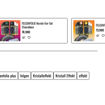
FELGENFOLIE-Kombi-6er-Set
FELGENF
Chamäleon
73,90€
78,90€
enfolie plus
felgen
Kristalleffekt
Kristall Effekt
effekt