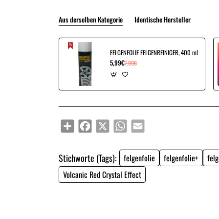
Aus derselben Kategorie
Identische Hersteller
FELGENFOLIE FELGENREINIGER, 400 ml
5,99€
7,99€
Share
Facebook
X
WhatsApp
Email
Stichworte (Tags):
felgenfolie
felgenfolie+
felg
Volcanic Red Crystal Effect