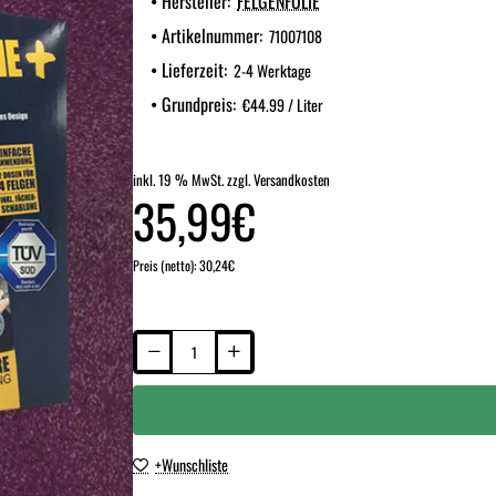
Hersteller:
FELGENFOLIE
Artikelnummer:
71007108
Lieferzeit:
2-4 Werktage
Grundpreis:
€44.99 / Liter
inkl. 19 % MwSt. zzgl. Versandkosten
35,99€
Preis (netto): 30,24€
+Wunschliste