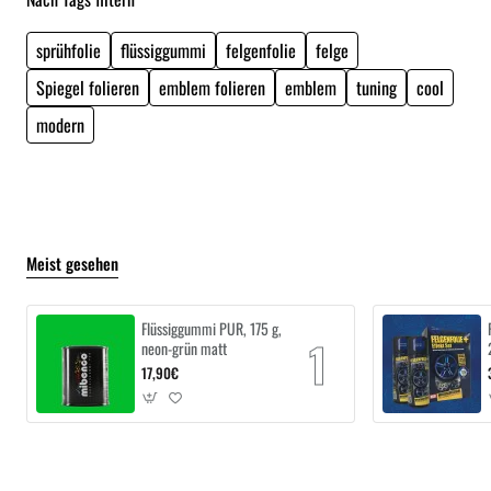
sprühfolie
flüssiggummi
felgenfolie
felge
Spiegel folieren
emblem folieren
emblem
tuning
cool
modern
Meist gesehen
Flüssiggummi PUR, 175 g,
neon-grün matt
17,90€