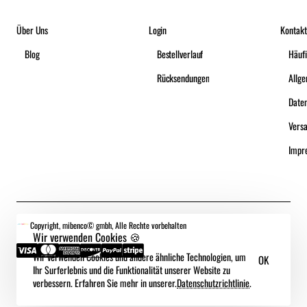
Über Uns
Login
Kontakt
Blog
Bestellverlauf
Häufi
Rücksendungen
Date
Vers
Impr
Copyright, mibenco© gmbh, Alle Rechte vorbehalten
Wir verwenden Cookies 🍪
Wir verwenden Cookies und andere ähnliche Technologien, um
OK
Ihr Surferlebnis und die Funktionalität unserer Website zu
verbessern. Erfahren Sie mehr in unserer.
Datenschutzrichtlinie
.