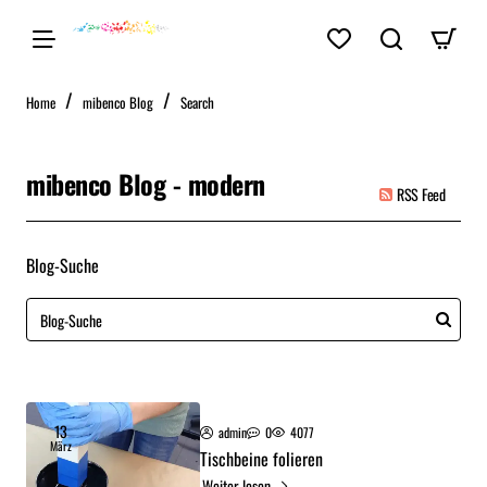
home
Home
mibenco Blog
Search
mibenco Blog - modern
RSS Feed
Blog-Suche
13
admin
0
4077
März
Tischbeine folieren
Weiter lesen