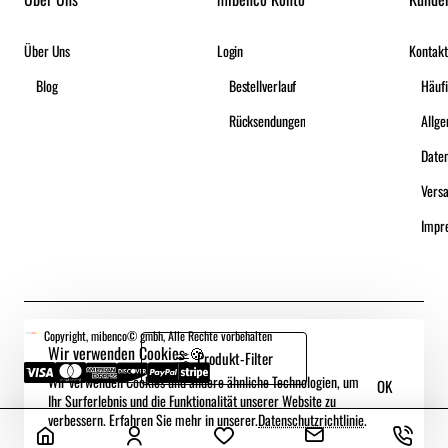
Über Uns
Login
Kontakt
Blog
Bestellverlauf
Häufi
Rücksendungen
Date
Vers
Impr
Copyright, mibenco© gmbh, Alle Rechte vorbehalten
Wir verwenden Cookies 🍪
Produkt-Filter
Wir verwenden Cookies und andere ähnliche Technologien, um
OK
Ihr Surferlebnis und die Funktionalität unserer Website zu
verbessern. Erfahren Sie mehr in unserer.
Datenschutzrichtlinie
.