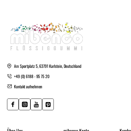
Am Sportplatz 5, 63791 Karlstein, Deutschland
+49 (0) 6188 - 95 75 20
Kontakt aufnehmen
Über Uns
mibenco Konto
Kunde