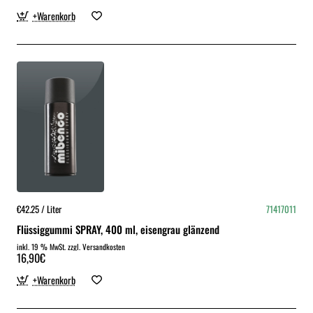
+Warenkorb
€42.25 / Liter
71417011
Flüssiggummi SPRAY, 400 ml, eisengrau glänzend
inkl. 19 % MwSt. zzgl. Versandkosten
16,90€
+Warenkorb