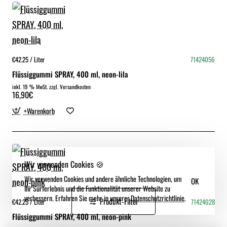
€42.25 / Liter
71424056
Flüssiggummi SPRAY, 400 ml, neon-lila
inkl. 19 % MwSt. zzgl. Versandkosten
16,90€
+Warenkorb
Wir verwenden Cookies 🍪
Wir verwenden Cookies und andere ähnliche Technologien, um
OK
Ihr Surferlebnis und die Funktionalität unserer Website zu
verbessern. Erfahren Sie mehr in unserer.
Datenschutzrichtlinie
.
Produkt-Filter
€42.25 / Liter
71424028
Flüssiggummi SPRAY, 400 ml, neon-pink