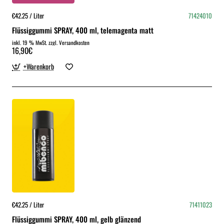
€42.25 / Liter
71424010
Flüssiggummi SPRAY, 400 ml, telemagenta matt
inkl. 19 % MwSt. zzgl. Versandkosten
16,90€
+Warenkorb
€42.25 / Liter
71411023
Flüssiggummi SPRAY, 400 ml, gelb glänzend