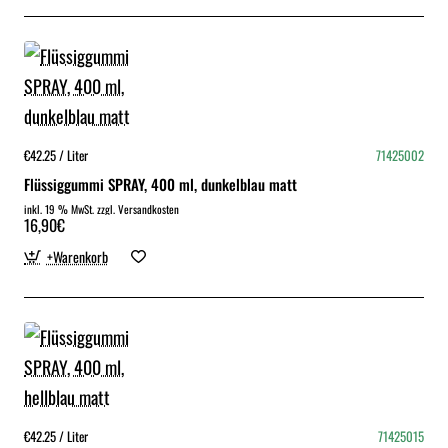
€42.25 / Liter
71425002
Flüssiggummi SPRAY, 400 ml, dunkelblau matt
inkl. 19 % MwSt. zzgl. Versandkosten
16,90€
+Warenkorb
€42.25 / Liter
71425015