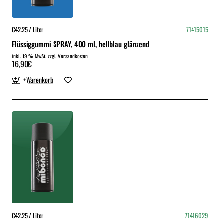
€42.25 / Liter
71415015
Flüssiggummi SPRAY, 400 ml, hellblau glänzend
inkl. 19 % MwSt. zzgl. Versandkosten
16,90€
+Warenkorb
€42.25 / Liter
71416029