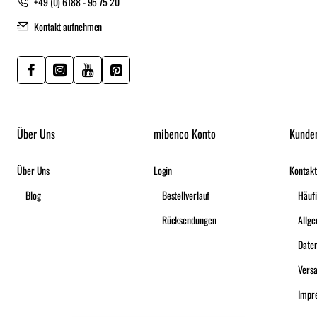
+49 (0) 6188 - 95 75 20
Kontakt aufnehmen
Über Uns
mibenco Konto
Kunde
Über Uns
Login
Kontakt
Blog
Bestellverlauf
Häufi
Rücksendungen
Date
Vers
Impr