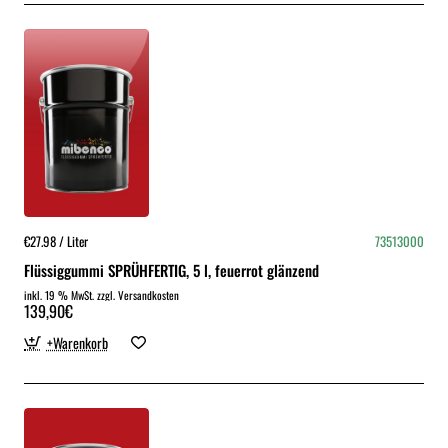
€27.98 / Liter
73513000
Flüssiggummi SPRÜHFERTIG, 5 l, feuerrot glänzend
inkl. 19 % MwSt. zzgl. Versandkosten
139,90€
+Warenkorb