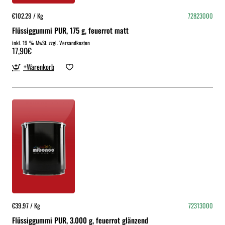
€102.29 / Kg
72823000
Flüssiggummi PUR, 175 g, feuerrot matt
inkl. 19 % MwSt. zzgl. Versandkosten
17,90€
+Warenkorb
€39.97 / Kg
72313000
Flüssiggummi PUR, 3.000 g, feuerrot glänzend