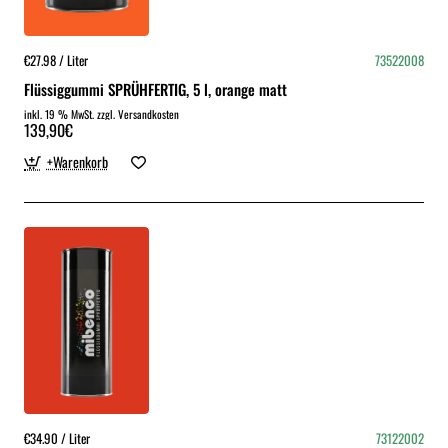
€27.98 / Liter
73522008
Flüssiggummi SPRÜHFERTIG, 5 l, orange matt
inkl. 19 % MwSt. zzgl. Versandkosten
139,90€
+Warenkorb
€34.90 / Liter
73122002