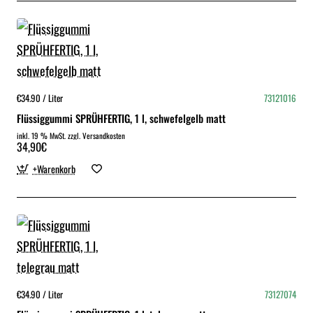
€34.90 / Liter
73121016
Flüssiggummi SPRÜHFERTIG, 1 l, schwefelgelb matt
inkl. 19 % MwSt. zzgl. Versandkosten
34,90€
+Warenkorb
€34.90 / Liter
73127074