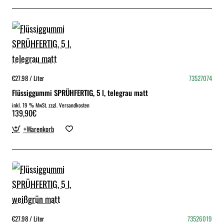
€27.98 / Liter
73527074
Flüssiggummi SPRÜHFERTIG, 5 l, telegrau matt
inkl. 19 % MwSt. zzgl. Versandkosten
139,90€
+Warenkorb
€27.98 / Liter
73526019