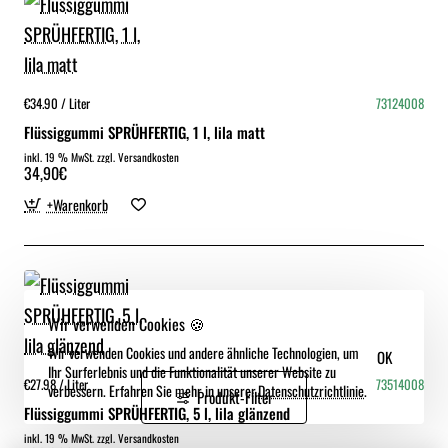
€34.90 / Liter
73124008
Flüssiggummi SPRÜHFERTIG, 1 l, lila matt
inkl. 19 % MwSt. zzgl. Versandkosten
34,90€
+Warenkorb
Wir verwenden Cookies 🍪
Wir verwenden Cookies und andere ähnliche Technologien, um
OK
Ihr Surferlebnis und die Funktionalität unserer Website zu
€27.98 / Liter
73514008
verbessern. Erfahren Sie mehr in unserer.
Datenschutzrichtlinie
.
Produkt-Filter
Flüssiggummi SPRÜHFERTIG, 5 l, lila glänzend
inkl. 19 % MwSt. zzgl. Versandkosten