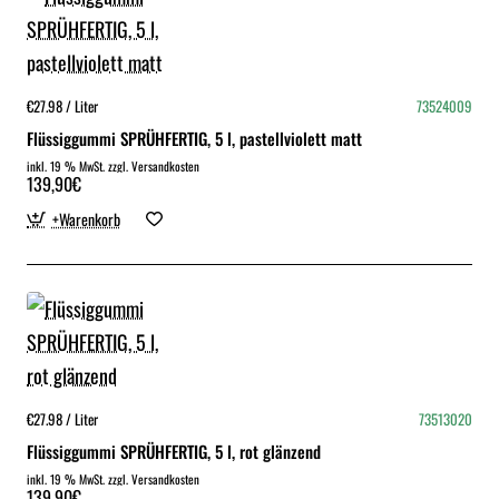
€27.98 / Liter
73524009
Flüssiggummi SPRÜHFERTIG, 5 l, pastellviolett matt
inkl. 19 % MwSt. zzgl. Versandkosten
139,90€
+Warenkorb
€27.98 / Liter
73513020
Flüssiggummi SPRÜHFERTIG, 5 l, rot glänzend
inkl. 19 % MwSt. zzgl. Versandkosten
139,90€