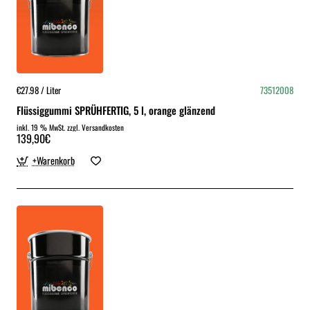
€27.98 / Liter
73512008
Flüssiggummi SPRÜHFERTIG, 5 l, orange glänzend
inkl. 19 % MwSt. zzgl. Versandkosten
139,90€
+Warenkorb