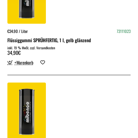
€34.90 / Liter
73111023
Flüssiggummi SPRÜHFERTIG, 1 l, gelb glänzend
inkl. 19 % MwSt. zzgl. Versandkosten
34,90€
+Warenkorb