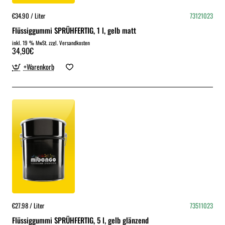
€34.90 / Liter
73121023
Flüssiggummi SPRÜHFERTIG, 1 l, gelb matt
inkl. 19 % MwSt. zzgl. Versandkosten
34,90€
+Warenkorb
€27.98 / Liter
73511023
Flüssiggummi SPRÜHFERTIG, 5 l, gelb glänzend