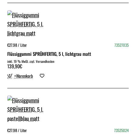
€27.98 / Liter
73527035
Flüssiggummi SPRÜHFERTIG, 5 l, lichtgrau matt
inkl. 19 % MwSt. zzgl. Versandkosten
139,90€
+Warenkorb
€27.98 / Liter
73525024