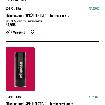
€34.90 / Liter
73123015
Flüssiggummi SPRÜHFERTIG, 1 l, hellrosa matt
inkl. 19 % MwSt. zzgl. Versandkosten
34,90€
+Warenkorb
€34.90 / Liter
73123027
Flüssiggummi SPRÜHFERTIG, 1 l, himbeerrot matt