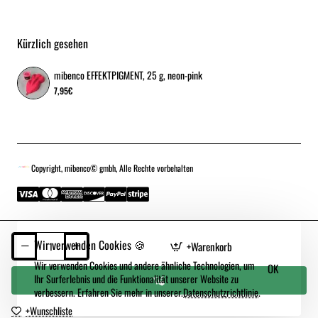
Kürzlich gesehen
mibenco EFFEKTPIGMENT, 25 g, neon-pink
7,95€
Copyright, mibenco© gmbh, Alle Rechte vorbehalten
Wir verwenden Cookies 🍪
+Warenkorb
Wir verwenden Cookies und andere ähnliche Technologien, um
OK
Ihr Surferlebnis und die Funktionalität unserer Website zu
verbessern. Erfahren Sie mehr in unserer.
Datenschutzrichtlinie
.
+Wunschliste