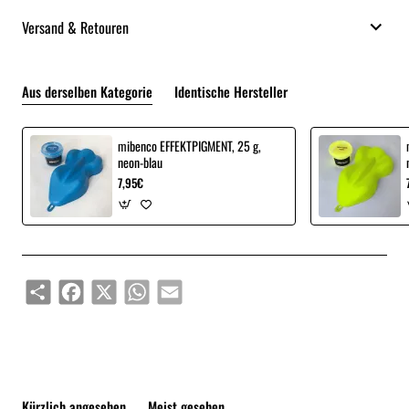
Versand & Retouren
Aus derselben Kategorie
Identische Hersteller
mibenco EFFEKTPIGMENT, 25 g,
neon-blau
7,95€
Share
Facebook
X
WhatsApp
Email
Kürzlich angesehen
Meist gesehen