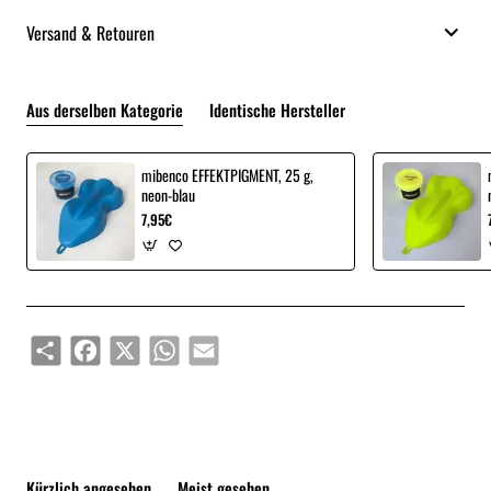
Versand & Retouren
Aus derselben Kategorie
Identische Hersteller
mibenco EFFEKTPIGMENT, 25 g,
neon-blau
7,95€
Share
Facebook
X
WhatsApp
Email
Kürzlich angesehen
Meist gesehen