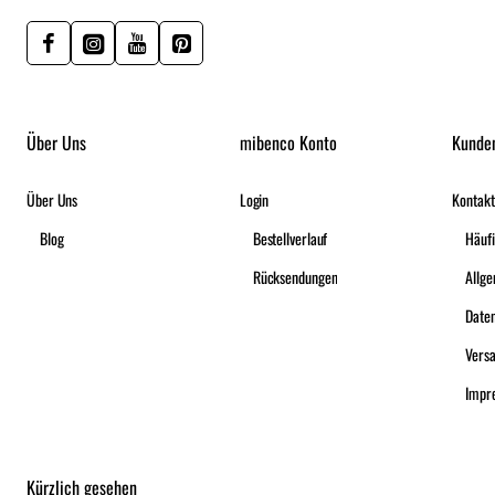
Über Uns
mibenco Konto
Kunde
Über Uns
Login
Kontakt
Blog
Bestellverlauf
Häufi
Rücksendungen
Date
Vers
Impr
Kürzlich gesehen