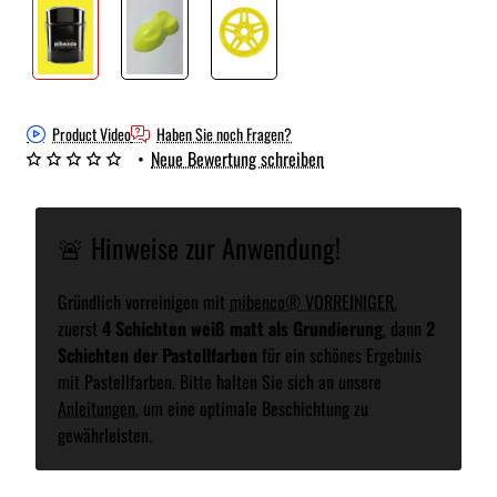
Product Video
Haben Sie noch Fragen?
•
Neue Bewertung schreiben
🚨 Hinweise zur Anwendung!
Gründlich vorreinigen mit
mibenco® VORREINIGER
,
zuerst
4 Schichten weiß matt als Grundierung
, dann
2
Schichten der Pastellfarben
für ein schönes Ergebnis
mit Pastellfarben. Bitte halten Sie sich an unsere
Anleitungen
, um eine optimale Beschichtung zu
gewährleisten.