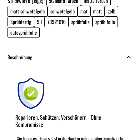
Stichworte (Tags):
standard farben
matte farben
matt schwefelgelb
schwefelgelb
mat
matt
gelb
Sprühfertig
5 l
73521016
sprühfolie
sprüh folie
autosprühfolie
Beschreibung
Reparieren, Schützen, Verschönern - Ohne
Kompromisse
Sie lieben es, Dinge selbst in die Hand zu nehmen, aber komplizierte