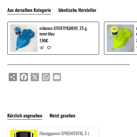
Aus derselben Kategorie
Identische Hersteller
mibenco EFFEKTPIGMENT, 25 g,
neon-blau
7,95€
Share
Facebook
X
WhatsApp
Email
Kürzlich angesehen
Meist gesehen
Flüssiggummi SPRÜHFERTIG, 5 l,