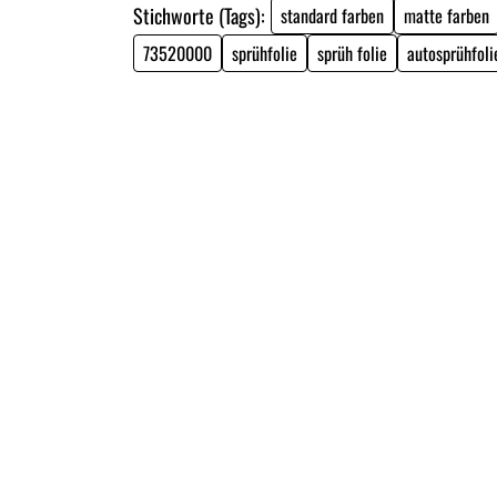
Stichworte (Tags):
standard farben
matte farben
73520000
sprühfolie
sprüh folie
autosprühfoli