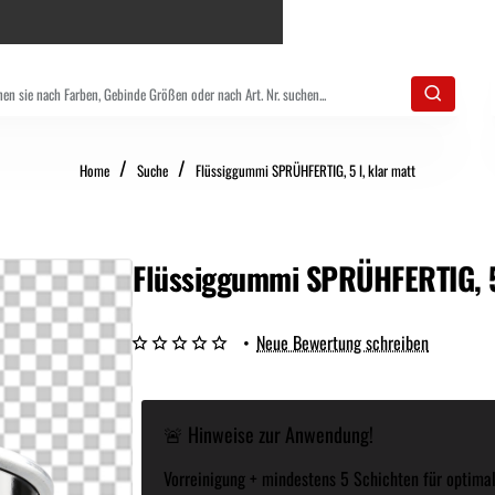
home
Home
Suche
Flüssiggummi SPRÜHFERTIG, 5 l, klar matt
Flüssiggummi SPRÜHFERTIG, 5 
•
Neue Bewertung schreiben
🚨 Hinweise zur Anwendung!
Vorreinigung + mindestens 5 Schichten für optimal