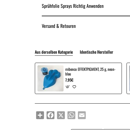
Sprühfolie Sprays Richtig Anwenden
Versand & Retouren
Aus derselben Kategorie
Identische Hersteller
mibenco EFFEKTPIGMENT, 25 g, neon-
blau
7,95€
Share
Facebook
X
WhatsApp
Email