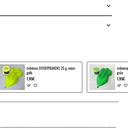
mibenco EFFEKTPIGMENT, 25 g, neon-
mibenco
gelb
grün
7,95€
7,95€