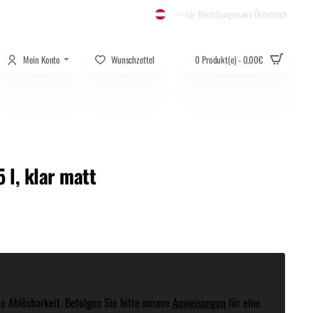
<< Für Bestellungen aus Österreich
Mein Konto
Wunschzettel
0 Produkt(e) - 0,00€
l, klar matt
e Ablösbarkeit. Befolgen Sie bitte unsere
Anweisungen
für eine