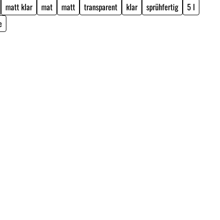
matt klar
mat
matt
transparent
klar
sprühfertig
5 l
e