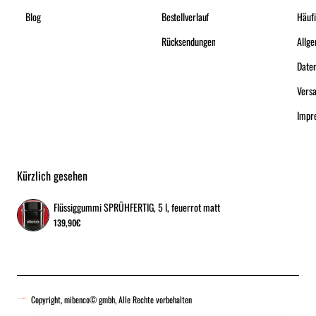
Blog
Bestellverlauf
Häufi
Rücksendungen
Date
Vers
Impr
Kürzlich gesehen
Flüssiggummi SPRÜHFERTIG, 5 l, feuerrot matt
139,90€
Copyright, mibenco© gmbh, Alle Rechte vorbehalten