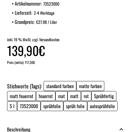
Artikelnummer:
73523000
Lieferzeit:
2-4 Werktage
Grundpreis:
€27.98 / Liter
inkl. 19 % MwSt. zzgl. Versandkosten
139,90€
Preis (netto): 117,56€
Stichworte (Tags):
standard farben
matte farben
matt feuerrot
feuerrot
mat
matt
rot
Sprühfertig
5 l
73523000
sprühfolie
sprüh folie
autosprühfolie
Beschreibung