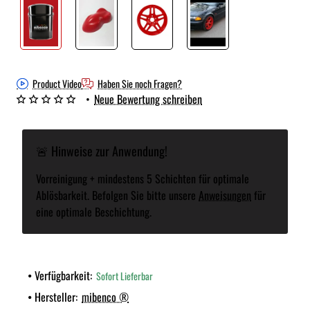
Product Video
Haben Sie noch Fragen?
•
Neue Bewertung schreiben
🚨 Hinweise zur Anwendung!
Vorreinigung + mindestens 5 Schichten für optimale
Ablösbarkeit. Befolgen Sie bitte unsere
Anweisungen
für
eine optimale Beschichtung.
Verfügbarkeit:
Sofort Lieferbar
Hersteller:
mibenco ®