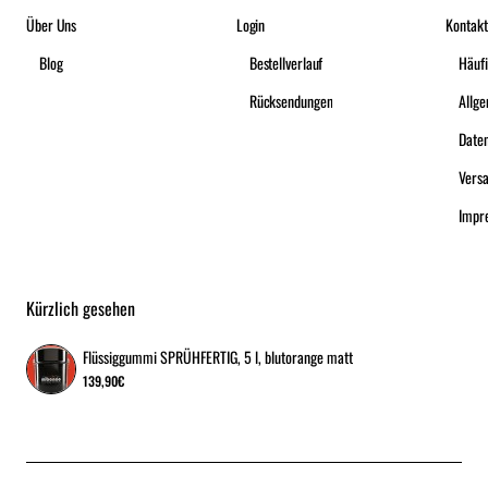
Über Uns
Login
Kontakt
Blog
Bestellverlauf
Häufi
Rücksendungen
Date
Vers
Impr
Kürzlich gesehen
Flüssiggummi SPRÜHFERTIG, 5 l, blutorange matt
139,90€