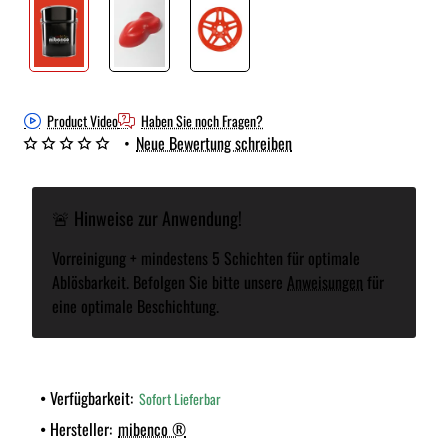
Product Video
Haben Sie noch Fragen?
•
Neue Bewertung schreiben
🚨 Hinweise zur Anwendung!
Vorreinigung + mindestens 5 Schichten für optimale
Ablösbarkeit. Befolgen Sie bitte unsere
Anweisungen
für
eine optimale Beschichtung.
Verfügbarkeit:
Sofort Lieferbar
Hersteller:
mibenco ®