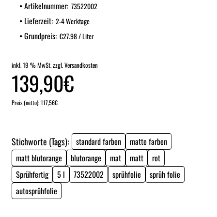
Artikelnummer:
73522002
Lieferzeit:
2-4 Werktage
Grundpreis:
€27.98 / Liter
inkl. 19 % MwSt. zzgl. Versandkosten
139,90€
Preis (netto): 117,56€
Stichworte (Tags):
standard farben
matte farben
matt blutorange
blutorange
mat
matt
rot
Sprühfertig
5 l
73522002
sprühfolie
sprüh folie
autosprühfolie