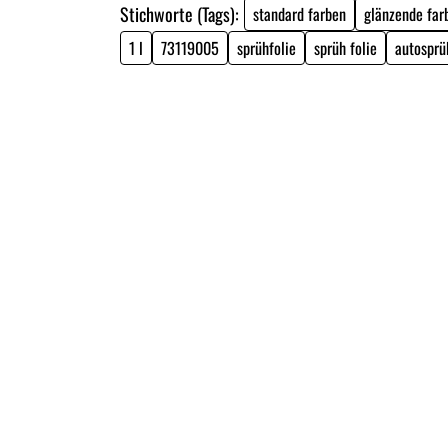
Stichworte (Tags):
standard farben
glänzende far
1 l
73119005
sprühfolie
sprüh folie
autosprü