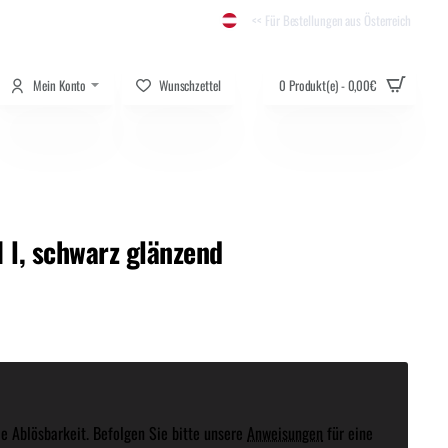
<< Für Bestellungen aus Österreich
Mein Konto
Wunschzettel
0 Produkt(e) - 0,00€
l, schwarz glänzend
e Ablösbarkeit. Befolgen Sie bitte unsere
Anweisungen
für eine