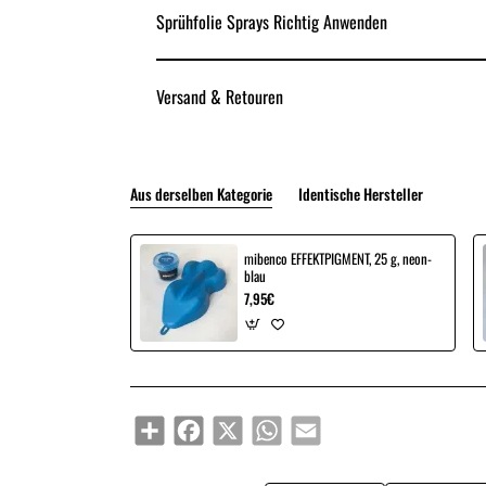
Sprühfolie Sprays Richtig Anwenden
Versand & Retouren
Aus derselben Kategorie
Identische Hersteller
mibenco EFFEKTPIGMENT, 25 g, neon-
blau
7,95€
Share
Facebook
X
WhatsApp
Email