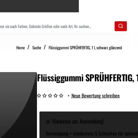
home
Home
Suche
Flüssiggummi SPRÜHFERTIG, 1 l, schwarz glänzend
Flüssiggummi SPRÜHFERTIG, 1 
•
Neue Bewertung schreiben
🚨 Hinweise zur Anwendung!
Vorreinigung + mindestens 5 Schichten für optimal