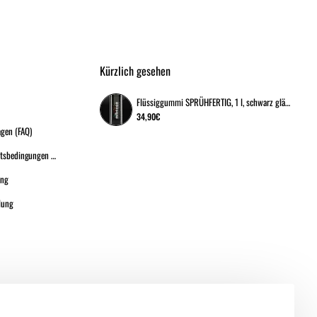
Kürzlich gesehen
Flüssiggummi SPRÜHFERTIG, 1 l, schwarz glänzend
34,90€
agen (FAQ)
Allgemeine Geschäftsbedingungen (A.G.B.)
ung
lung