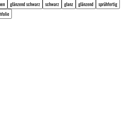
ben
glänzend schwarz
schwarz
glanz
glänzend
sprühfertig
hfolie