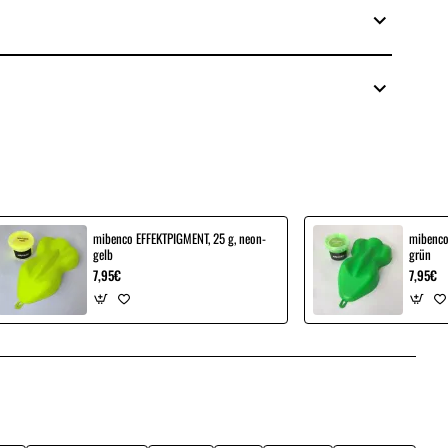
mibenco EFFEKTPIGMENT, 25 g, neon-
mibenco
gelb
grün
7,95€
7,95€