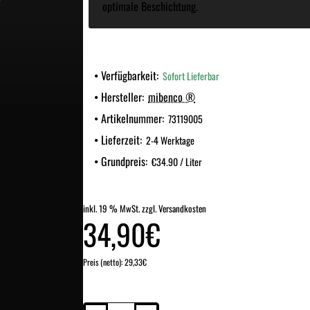
optimale Beschichtung.
Verfügbarkeit:
Sofort Lieferbar
Hersteller:
mibenco ®
Artikelnummer:
73119005
Lieferzeit:
2-4 Werktage
Grundpreis:
€34.90 / Liter
inkl. 19 % MwSt. zzgl. Versandkosten
34,90€
Preis (netto): 29,33€