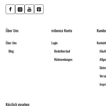
Über Uns
mibenco Konto
Kunde
Über Uns
Login
Kontakt
Blog
Bestellverlauf
Häufi
Rücksendungen
Date
Vers
Impr
Kürzlich gesehen