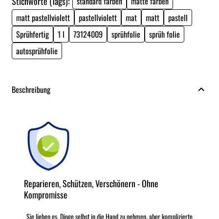
Stichworte (Tags):
standard farben
matte farben
matt pastellviolett
pastellviolett
mat
matt
pastell
Sprühfertig
1 l
73124009
sprühfolie
sprüh folie
autosprühfolie
Beschreibung
Reparieren, Schützen, Verschönern - Ohne
Kompromisse
Sie lieben es, Dinge selbst in die Hand zu nehmen, aber komplizierte