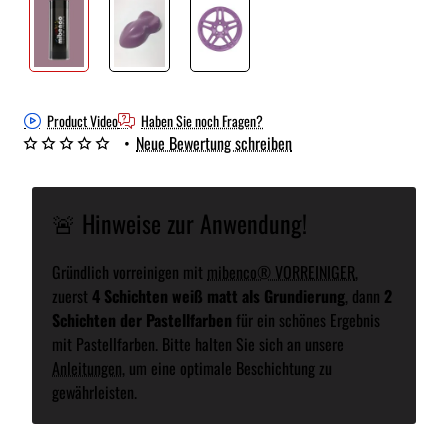
Product Video
Haben Sie noch Fragen?
•
Neue Bewertung schreiben
🚨 Hinweise zur Anwendung!
Gründlich vorreinigen mit
mibenco® VORREINIGER
,
zuerst
4 Schichten weiß matt als Grundierung
, dann
2
Schichten der Pastellfarben
für ein schönes Ergebnis
mit Pastellfarben. Bitte halten Sie sich an unsere
Anleitungen
, um eine optimale Beschichtung zu
gewährleisten.