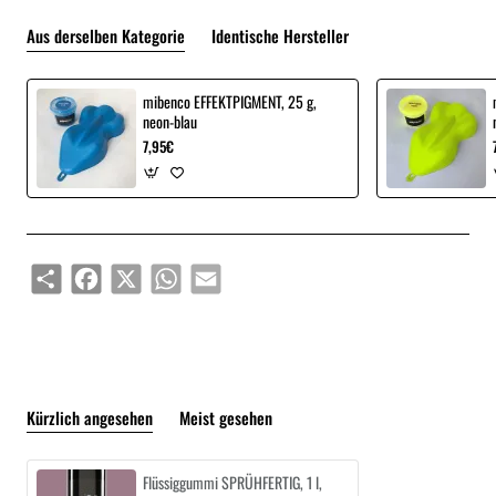
Aus derselben Kategorie
Identische Hersteller
mibenco EFFEKTPIGMENT, 25 g,
neon-blau
7,95€
Share
Facebook
X
WhatsApp
Email
Kürzlich angesehen
Meist gesehen
Flüssiggummi SPRÜHFERTIG, 1 l,