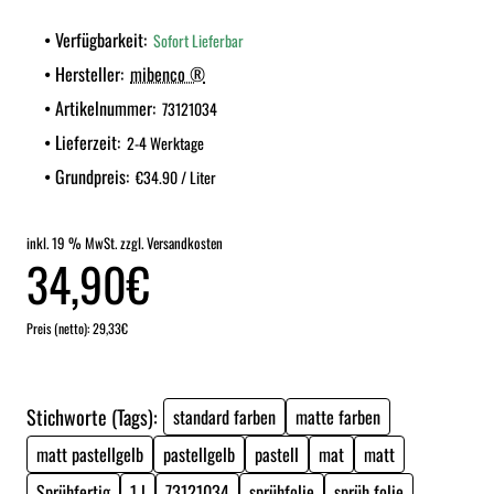
Verfügbarkeit:
Sofort Lieferbar
Hersteller:
mibenco ®
Artikelnummer:
73121034
Lieferzeit:
2-4 Werktage
Grundpreis:
€34.90 / Liter
inkl. 19 % MwSt. zzgl. Versandkosten
34,90€
Preis (netto): 29,33€
Stichworte (Tags):
standard farben
matte farben
matt pastellgelb
pastellgelb
pastell
mat
matt
Sprühfertig
1 l
73121034
sprühfolie
sprüh folie