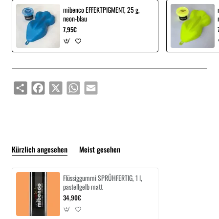
mibenco EFFEKTPIGMENT, 25 g,
neon-blau
7,95€
Share
Facebook
X
WhatsApp
Email
Kürzlich angesehen
Meist gesehen
Flüssiggummi SPRÜHFERTIG, 1 l,
pastellgelb matt
34,90€