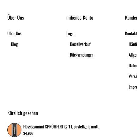
Über Uns
mibenco Konto
Kunde
Über Uns
Login
Kontakt
Blog
Bestellverlauf
Häufi
Rücksendungen
Date
Vers
Impr
Kürzlich gesehen
Flüssiggummi SPRÜHFERTIG, 1 l, pastellgelb matt
34,90€