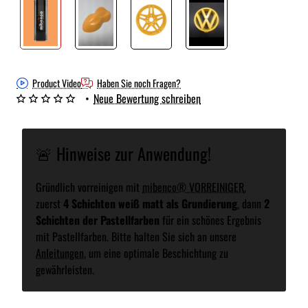
Product Video
Haben Sie noch Fragen?
•
Neue Bewertung schreiben
🚨 Hinweise zur Anwendung!
Gründlich vorreinigen mit
mibenco® VORREINIGER
,
zuerst
4 Schichten weiß matt als Grundierung
, dann
2
Schichten der Pastellfarben
für ein schönes Ergebnis
mit Pastellfarben. Bitte halten Sie sich an unsere
Anleitungen
, um eine optimale Beschichtung zu
gewährleisten.