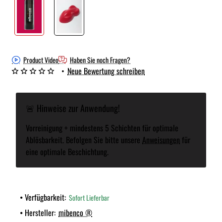
Product Video
Haben Sie noch Fragen?
•
Neue Bewertung schreiben
🚨 Hinweise zur Anwendung!
Vorreinigung + mindestens 5 Schichten für optimale
Ablösbarkeit. Befolgen Sie bitte unsere
Anweisungen
für
eine optimale Beschichtung.
Verfügbarkeit:
Sofort Lieferbar
Hersteller:
mibenco ®