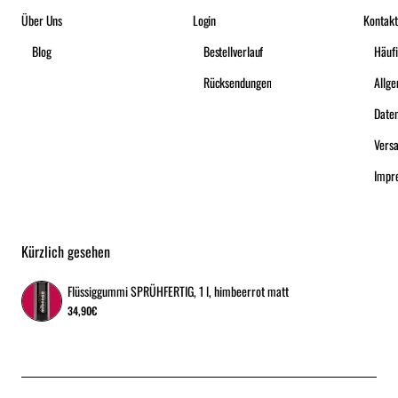
Über Uns
Login
Kontakt
Blog
Bestellverlauf
Häufi
Rücksendungen
Date
Vers
Impr
Kürzlich gesehen
Flüssiggummi SPRÜHFERTIG, 1 l, himbeerrot matt
34,90€