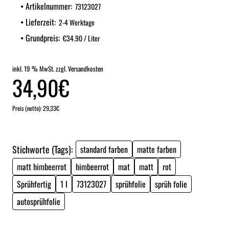
Artikelnummer:
73123027
Lieferzeit:
2-4 Werktage
Grundpreis:
€34.90 / Liter
inkl. 19 % MwSt. zzgl. Versandkosten
34,90€
Preis (netto): 29,33€
Stichworte (Tags):
standard farben
matte farben
matt himbeerrot
himbeerrot
mat
matt
rot
Sprühfertig
1 l
73123027
sprühfolie
sprüh folie
autosprühfolie