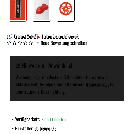
Product Video
Haben Sie noch Fragen?
•
Neue Bewertung schreiben
🚨 Hinweise zur Anwendung!
Vorreinigung + mindestens 5 Schichten für optimale
Ablösbarkeit. Befolgen Sie bitte unsere
Anweisungen
für
eine optimale Beschichtung.
Verfügbarkeit:
Sofort Lieferbar
Hersteller:
mibenco ®