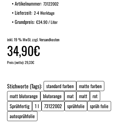
Artikelnummer:
73122002
Lieferzeit:
2-4 Werktage
Grundpreis:
€34.90 / Liter
inkl. 19 % MwSt. zzgl. Versandkosten
34,90€
Preis (netto): 29,33€
Stichworte (Tags):
standard farben
matte farben
matt blutorange
blutorange
mat
matt
rot
Sprühfertig
1 l
73122002
sprühfolie
sprüh folie
autosprühfolie