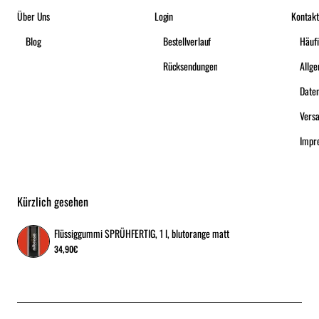
Über Uns
Login
Kontakt
Blog
Bestellverlauf
Häufi
Rücksendungen
Date
Vers
Impr
Kürzlich gesehen
Flüssiggummi SPRÜHFERTIG, 1 l, blutorange matt
34,90€