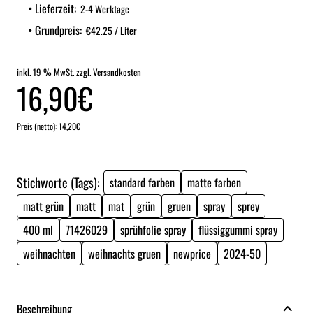
Lieferzeit:
2-4 Werktage
Grundpreis:
€42.25 / Liter
inkl. 19 % MwSt. zzgl. Versandkosten
16,90€
Preis (netto): 14,20€
Stichworte (Tags):
standard farben
matte farben
matt grün
matt
mat
grün
gruen
spray
sprey
400 ml
71426029
sprühfolie spray
flüssiggummi spray
weihnachten
weihnachts gruen
newprice
2024-50
Beschreibung