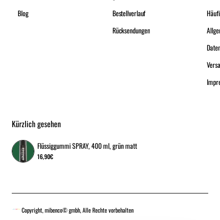
Blog
Bestellverlauf
Häufi
Rücksendungen
Date
Vers
Impr
Kürzlich gesehen
Flüssiggummi SPRAY, 400 ml, grün matt
16,90€
Copyright, mibenco© gmbh, Alle Rechte vorbehalten