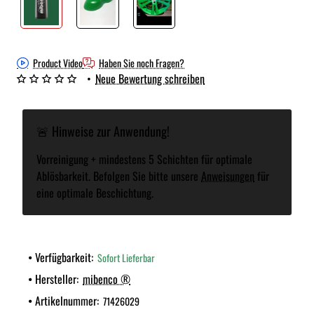
Product Video
Haben Sie noch Fragen?
•
Neue Bewertung schreiben
🚨 Hinweise zur Anwendung!
Vorreinigung + mindestens 5 Schichten für optimale
Ablösbarkeit. Befolgen Sie bitte unsere
Anweisungen
für
eine optimale Beschichtung.
Verfügbarkeit:
Sofort Lieferbar
Hersteller:
mibenco ®
Artikelnummer:
71426029