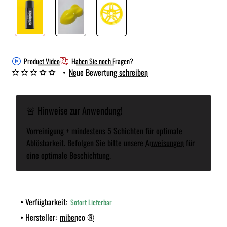
Product Video
Haben Sie noch Fragen?
•
Neue Bewertung schreiben
🚨 Hinweise zur Anwendung!
Vorreinigung + mindestens 5 Schichten für optimale
Ablösbarkeit. Befolgen Sie bitte unsere
Anweisungen
für
eine optimale Beschichtung.
Verfügbarkeit:
Sofort Lieferbar
Hersteller:
mibenco ®