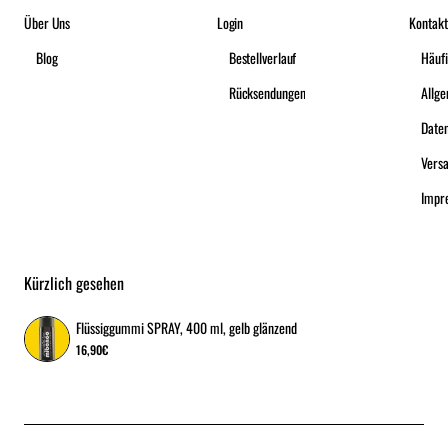
Über Uns
Login
Kontakt
Blog
Bestellverlauf
Häufi
Rücksendungen
Date
Vers
Impr
Kürzlich gesehen
Flüssiggummi SPRAY, 400 ml, gelb glänzend
16,90€