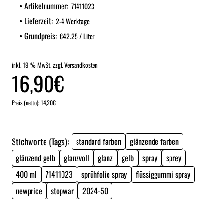
Artikelnummer:
71411023
Lieferzeit:
2-4 Werktage
Grundpreis:
€42.25 / Liter
inkl. 19 % MwSt. zzgl. Versandkosten
16,90€
Preis (netto): 14,20€
Stichworte (Tags):
standard farben
glänzende farben
glänzend gelb
glanzvoll
glanz
gelb
spray
sprey
400 ml
71411023
sprühfolie spray
flüssiggummi spray
newprice
stopwar
2024-50