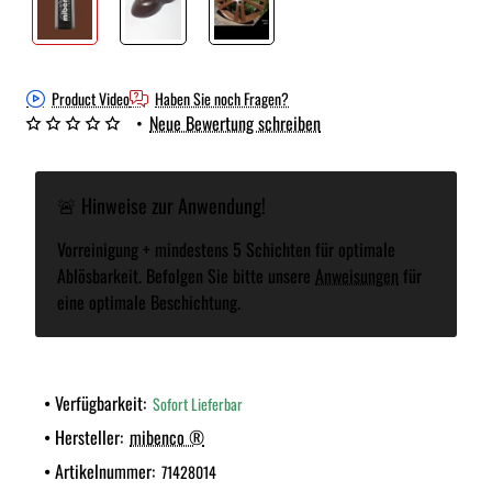
Product Video
Haben Sie noch Fragen?
•
Neue Bewertung schreiben
🚨 Hinweise zur Anwendung!
Vorreinigung + mindestens 5 Schichten für optimale
Ablösbarkeit. Befolgen Sie bitte unsere
Anweisungen
für
eine optimale Beschichtung.
Verfügbarkeit:
Sofort Lieferbar
Hersteller:
mibenco ®
Artikelnummer:
71428014