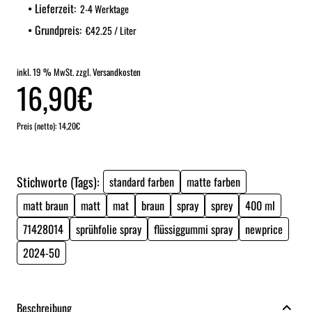
Lieferzeit:
2-4 Werktage
Grundpreis:
€42.25 / Liter
inkl. 19 % MwSt. zzgl. Versandkosten
16,90€
Preis (netto): 14,20€
Stichworte (Tags):
standard farben
matte farben
matt braun
matt
mat
braun
spray
sprey
400 ml
71428014
sprühfolie spray
flüssiggummi spray
newprice
2024-50
Beschreibung