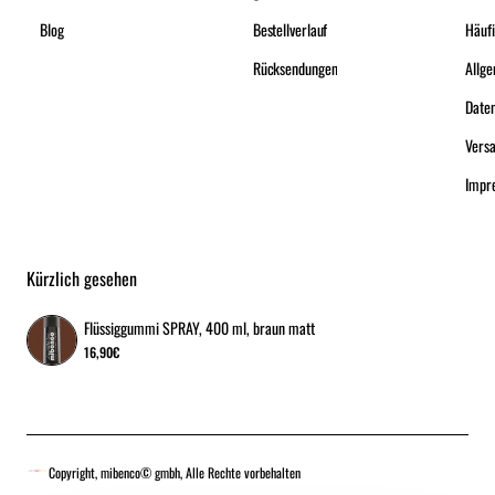
Blog
Bestellverlauf
Häufi
Rücksendungen
Date
Vers
Impr
Kürzlich gesehen
Flüssiggummi SPRAY, 400 ml, braun matt
16,90€
Copyright, mibenco© gmbh, Alle Rechte vorbehalten