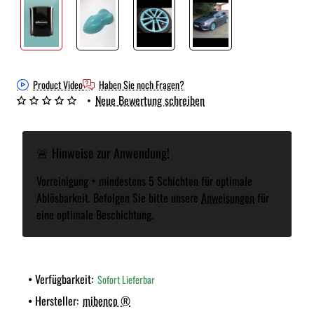
Product Video
Haben Sie noch Fragen?
•
Neue Bewertung schreiben
🚨 Hinweise zur Anwendung!
Vorreinigung + mindestens 5 Schichten für optimale
Ablösbarkeit. Befolgen Sie bitte unsere
Anweisungen
für
eine optimale Beschichtung.
Verfügbarkeit:
Sofort Lieferbar
Hersteller:
mibenco ®