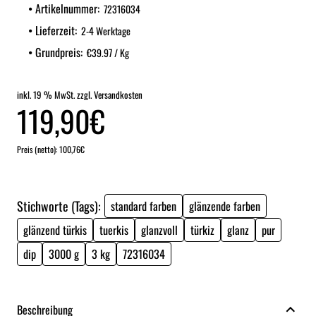
Artikelnummer:
72316034
Lieferzeit:
2-4 Werktage
Grundpreis:
€39.97 / Kg
inkl. 19 % MwSt. zzgl. Versandkosten
119,90€
Preis (netto): 100,76€
Stichworte (Tags):
standard farben
glänzende farben
glänzend türkis
tuerkis
glanzvoll
türkiz
glanz
pur
dip
3000 g
3 kg
72316034
Beschreibung