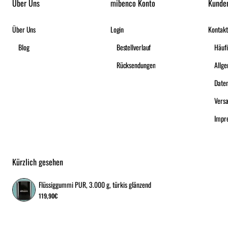
Über Uns
mibenco Konto
Kunde
Über Uns
Login
Kontakt
Blog
Bestellverlauf
Häufi
Rücksendungen
Date
Vers
Impr
Kürzlich gesehen
Flüssiggummi PUR, 3.000 g, türkis glänzend
119,90€