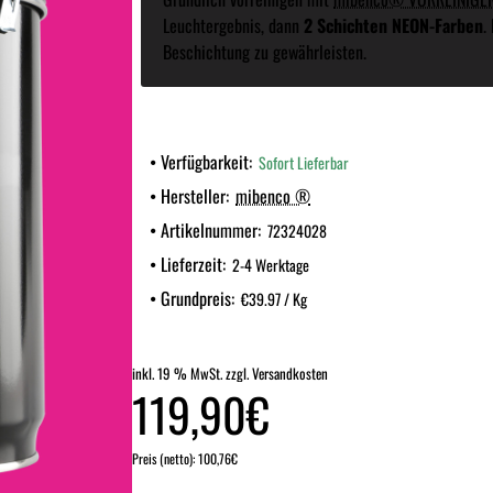
Leuchtergebnis, dann
2 Schichten NEON-Farben
.
Beschichtung zu gewährleisten.
Verfügbarkeit:
Sofort Lieferbar
Hersteller:
mibenco ®
Artikelnummer:
72324028
Lieferzeit:
2-4 Werktage
Grundpreis:
€39.97 / Kg
inkl. 19 % MwSt. zzgl. Versandkosten
119,90€
Preis (netto): 100,76€