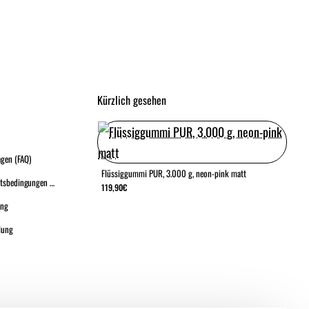
Kürzlich gesehen
agen (FAQ)
Flüssiggummi PUR, 3.000 g, neon-pink matt
Allgemeine Geschäftsbedingungen (A.G.B.)
119,90€
ung
lung