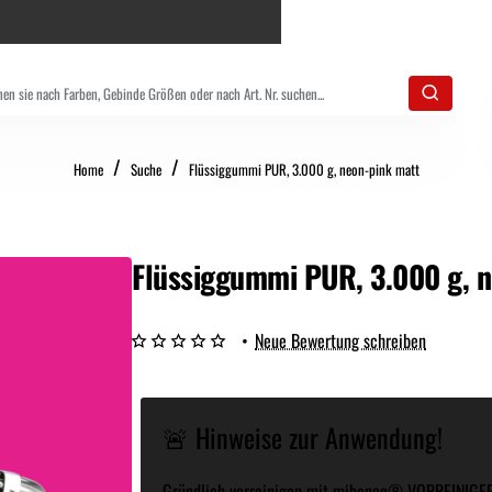
home
Home
Suche
Flüssiggummi PUR, 3.000 g, neon-pink matt
Flüssiggummi PUR, 3.000 g, 
•
Neue Bewertung schreiben
🚨 Hinweise zur Anwendung!
Gründlich vorreinigen mit
mibenco® VORREINIGE