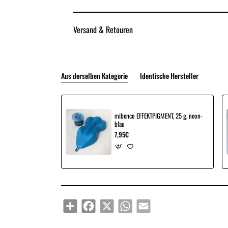
Versand & Retouren
Aus derselben Kategorie
Identische Hersteller
mibenco EFFEKTPIGMENT, 25 g, neon-
blau
7,95€
Share
Facebook
X
WhatsApp
Email