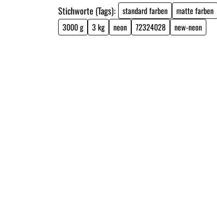
Stichworte (Tags):
standard farben
matte farben
3000 g
3 kg
neon
72324028
new-neon