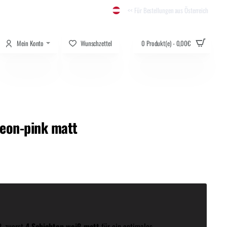
<< Für Bestellungen aus Österreich
Mein Konto
Wunschzettel
0 Produkt(e) - 0,00€
neon-pink matt
R
, zuerst
4 Schichten weiß matt
für ein optimales