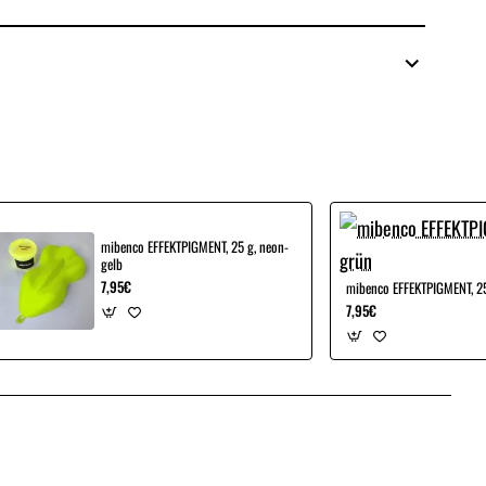
mibenco EFFEKTPIGMENT, 25 g, neon-
gelb
7,95€
mibenco EFFEKTPIGMENT, 25
7,95€