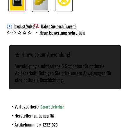
Product Video
Haben Sie noch Fragen?
•
Neue Bewertung schreiben
🚨 Hinweise zur Anwendung!
Vorreinigung + mindestens 5 Schichten für optimale
Ablösbarkeit. Befolgen Sie bitte unsere
Anweisungen
für
eine optimale Beschichtung.
Verfügbarkeit:
Sofort Lieferbar
Hersteller:
mibenco ®
Artikelnummer:
72321023