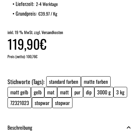
Lieferzeit:
2-4 Werktage
Grundpreis:
€39.97 / Kg
inkl. 19 % MwSt. zzgl. Versandkosten
119,90€
Preis (netto): 100,76€
Stichworte (Tags):
standard farben
matte farben
matt gelb
gelb
mat
matt
pur
dip
3000 g
3 kg
72321023
stopwar
stopwar
Beschreibung