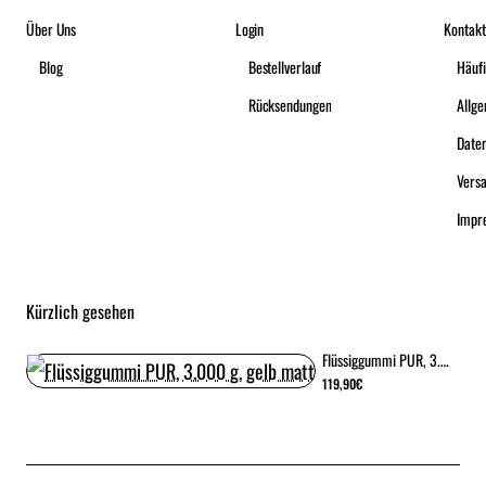
Über Uns
Login
Kontakt
Blog
Bestellverlauf
Häufi
Rücksendungen
Date
Vers
Impr
Kürzlich gesehen
Flüssiggummi PUR, 3.000 g, gelb matt
119,90€