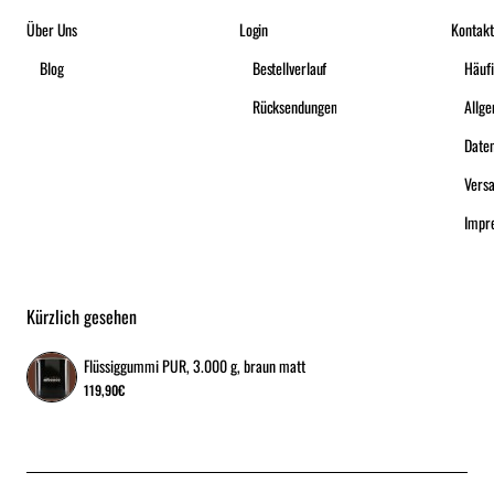
Über Uns
Login
Kontakt
Blog
Bestellverlauf
Häufi
Rücksendungen
Date
Vers
Impr
Kürzlich gesehen
Flüssiggummi PUR, 3.000 g, braun matt
119,90€