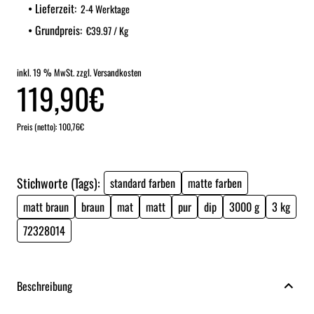
Lieferzeit:
2-4 Werktage
Grundpreis:
€39.97 / Kg
inkl. 19 % MwSt. zzgl. Versandkosten
119,90€
Preis (netto): 100,76€
Stichworte (Tags):
standard farben
matte farben
matt braun
braun
mat
matt
pur
dip
3000 g
3 kg
72328014
Beschreibung