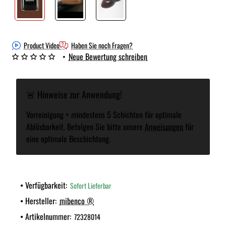
Product Video
Haben Sie noch Fragen?
•
Neue Bewertung schreiben
🚨 Hinweise zur Anwendung!
Vorreinigung + mindestens 5 Schichten für optimale
Ablösbarkeit. Befolgen Sie bitte unsere
Anweisungen
für
eine optimale Beschichtung.
Verfügbarkeit:
Sofort Lieferbar
Hersteller:
mibenco ®
Artikelnummer:
72328014