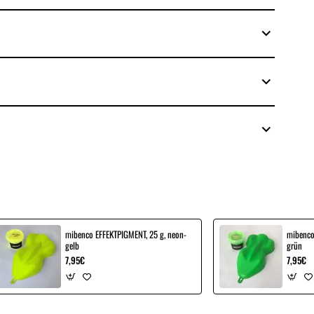
mibenco EFFEKTPIGMENT, 25 g, neon-
mibenco
gelb
grün
7,95€
7,95€