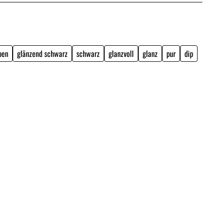
ben
glänzend schwarz
schwarz
glanzvoll
glanz
pur
dip