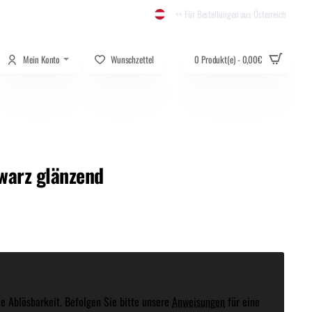
<< Für Bestellungen aus Österreich
Mein Konto
Wunschzettel
0 Produkt(e) - 0,00€
warz glänzend
e Ablösbarkeit. Befolgen Sie bitte unsere
Anweisungen
für eine