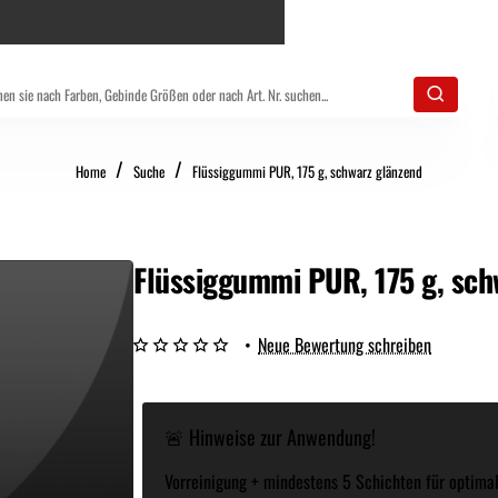
home
Home
Suche
Flüssiggummi PUR, 175 g, schwarz glänzend
Flüssiggummi PUR, 175 g, sch
•
Neue Bewertung schreiben
🚨 Hinweise zur Anwendung!
Vorreinigung + mindestens 5 Schichten für optimal