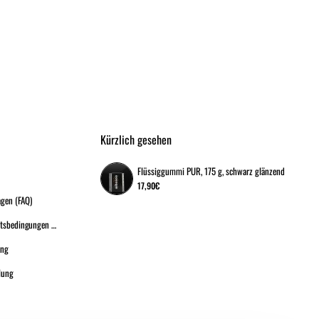
Kürzlich gesehen
Flüssiggummi PUR, 175 g, schwarz glänzend
17,90€
agen (FAQ)
Allgemeine Geschäftsbedingungen (A.G.B.)
ung
lung