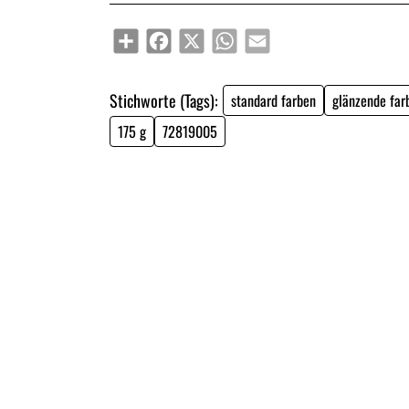
Share
Facebook
X
WhatsApp
Email
Stichworte (Tags):
standard farben
glänzende far
175 g
72819005