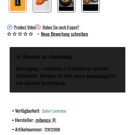
Product Video
Haben Sie noch Fragen?
•
Neue Bewertung schreiben
🚨 Hinweise zur Anwendung!
Vorreinigung + mindestens 5 Schichten für optimale
Ablösbarkeit. Befolgen Sie bitte unsere
Anweisungen
für
eine optimale Beschichtung.
Verfügbarkeit:
Sofort Lieferbar
Hersteller:
mibenco ®
Artikelnummer:
72812008