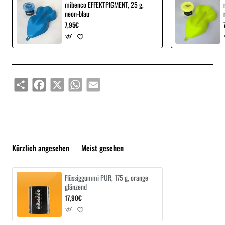
mibenco EFFEKTPIGMENT, 25 g,
neon-blau
7,95€
Share
Facebook
X
WhatsApp
Email
Kürzlich angesehen
Meist gesehen
Flüssiggummi PUR, 175 g, orange
glänzend
17,90€