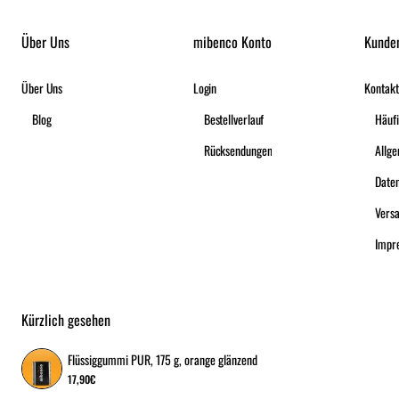
Über Uns
mibenco Konto
Kunde
Über Uns
Login
Kontakt
Blog
Bestellverlauf
Häufi
Rücksendungen
Date
Vers
Impr
Kürzlich gesehen
Flüssiggummi PUR, 175 g, orange glänzend
17,90€