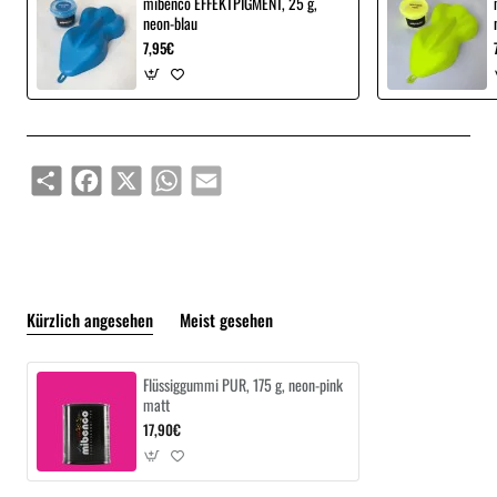
mibenco EFFEKTPIGMENT, 25 g,
neon-blau
7,95€
Share
Facebook
X
WhatsApp
Email
Kürzlich angesehen
Meist gesehen
Flüssiggummi PUR, 175 g, neon-pink
matt
17,90€