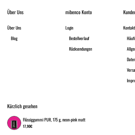
Über Uns
mibenco Konto
Kunde
Über Uns
Login
Kontakt
Blog
Bestellverlauf
Häufi
Rücksendungen
Date
Vers
Impr
Kürzlich gesehen
Flüssiggummi PUR, 175 g, neon-pink matt
17,90€