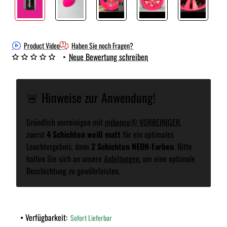
Product Video
Haben Sie noch Fragen?
•
Neue Bewertung schreiben
🚨 Hinweise zur Anwendung!
Gründlich vorreinigen mit
mibenco® VORREINIGER
,
zuerst
4 Schichten weiß matt
für ein optimales
Leuchtergebnis, dann
2 Schichten NEON-Farben
. Bitte
halten Sie sich an unsere
Anleitungen
, um eine optimale
Beschichtung zu gewährleisten.
Verfügbarkeit:
Sofort Lieferbar