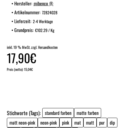
Hersteller:
mibenco ®
Artikelnummer:
72824028
Lieferzeit:
2-4 Werktage
Grundpreis:
€102.29 / Kg
inkl. 19 % MwSt. zzgl. Versandkosten
17,90€
Preis (netto): 15,04€
Stichworte (Tags):
standard farben
matte farben
matt neon-pink
neon-pink
pink
mat
matt
pur
dip