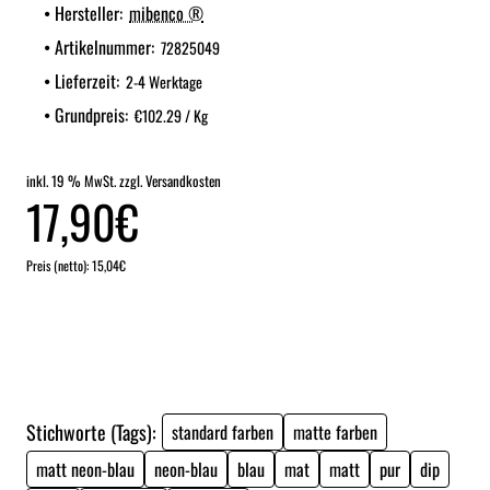
Hersteller:
mibenco ®
Artikelnummer:
72825049
Lieferzeit:
2-4 Werktage
Grundpreis:
€102.29 / Kg
inkl. 19 % MwSt. zzgl. Versandkosten
17,90€
Preis (netto): 15,04€
Stichworte (Tags):
standard farben
matte farben
matt neon-blau
neon-blau
blau
mat
matt
pur
dip