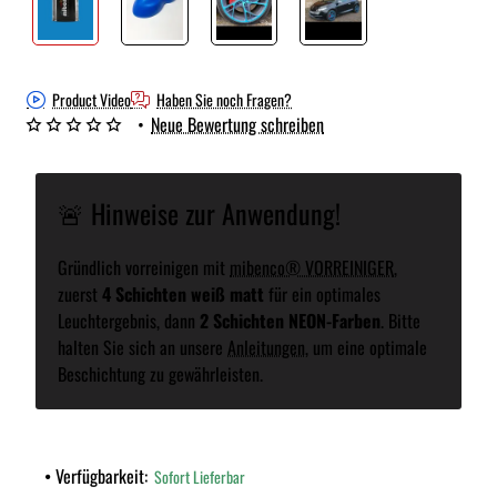
Product Video
Haben Sie noch Fragen?
•
Neue Bewertung schreiben
🚨 Hinweise zur Anwendung!
Gründlich vorreinigen mit
mibenco® VORREINIGER
,
zuerst
4 Schichten weiß matt
für ein optimales
Leuchtergebnis, dann
2 Schichten NEON-Farben
. Bitte
halten Sie sich an unsere
Anleitungen
, um eine optimale
Beschichtung zu gewährleisten.
Verfügbarkeit:
Sofort Lieferbar