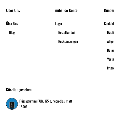
Über Uns
mibenco Konto
Kunde
Über Uns
Login
Kontakt
Blog
Bestellverlauf
Häufi
Rücksendungen
Date
Vers
Impr
Kürzlich gesehen
Flüssiggummi PUR, 175 g, neon-blau matt
17,90€