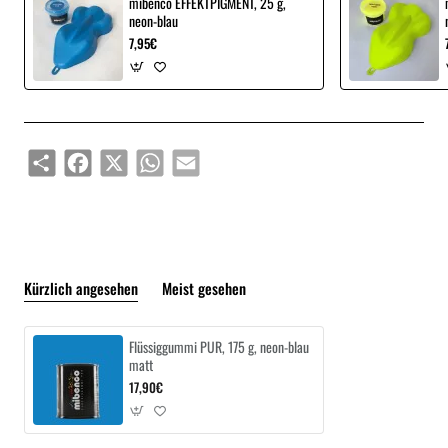
mibenco EFFEKTPIGMENT, 25 g,
neon-blau
7,95€
Share
Facebook
X
WhatsApp
Email
Kürzlich angesehen
Meist gesehen
Flüssiggummi PUR, 175 g, neon-blau
matt
17,90€