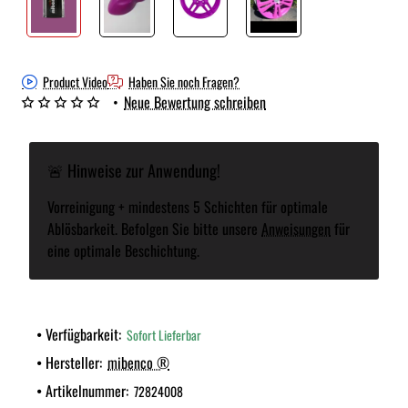
Product Video
Haben Sie noch Fragen?
•
Neue Bewertung schreiben
🚨 Hinweise zur Anwendung!
Vorreinigung + mindestens 5 Schichten für optimale
Ablösbarkeit. Befolgen Sie bitte unsere
Anweisungen
für
eine optimale Beschichtung.
Verfügbarkeit:
Sofort Lieferbar
Hersteller:
mibenco ®
Artikelnummer:
72824008