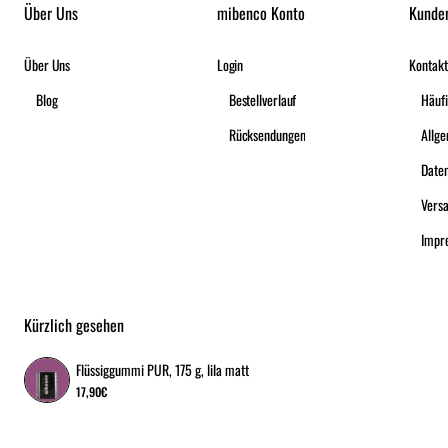
Über Uns
mibenco Konto
Kunde
Über Uns
Login
Kontakt
Blog
Bestellverlauf
Häufi
Rücksendungen
Date
Vers
Impr
Kürzlich gesehen
Flüssiggummi PUR, 175 g, lila matt
17,90€