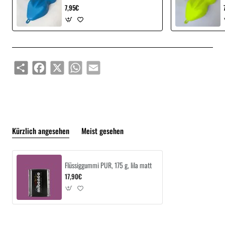
7,95€
Share
Facebook
X
WhatsApp
Email
Kürzlich angesehen
Meist gesehen
Flüssiggummi PUR, 175 g, lila matt
17,90€