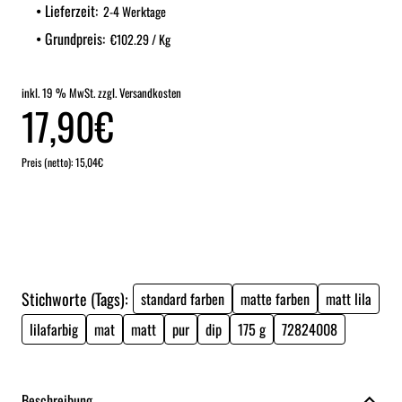
Lieferzeit:
2-4 Werktage
Grundpreis:
€102.29 / Kg
inkl. 19 % MwSt. zzgl. Versandkosten
17,90€
Preis (netto): 15,04€
Stichworte (Tags):
standard farben
matte farben
matt lila
lilafarbig
mat
matt
pur
dip
175 g
72824008
Beschreibung