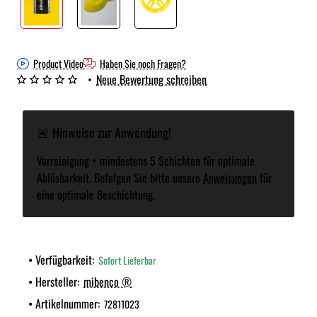
Product Video
Haben Sie noch Fragen?
•
Neue Bewertung schreiben
🚨 Hinweise zur Anwendung!
Vorreinigung + mindestens 5 Schichten für optimale
Ablösbarkeit. Befolgen Sie bitte unsere
Anweisungen
für
eine optimale Beschichtung.
Verfügbarkeit:
Sofort Lieferbar
Hersteller:
mibenco ®
Artikelnummer:
72811023