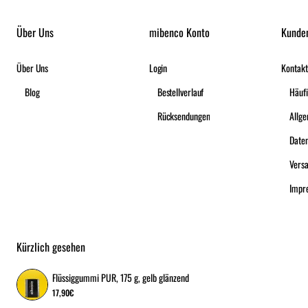
Über Uns
mibenco Konto
Kunde
Über Uns
Login
Kontakt
Blog
Bestellverlauf
Häufi
Rücksendungen
Date
Vers
Impr
Kürzlich gesehen
Flüssiggummi PUR, 175 g, gelb glänzend
17,90€