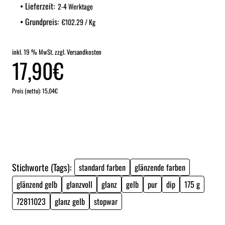
Lieferzeit:
2-4 Werktage
Grundpreis:
€102.29 / Kg
inkl. 19 % MwSt. zzgl. Versandkosten
17,90€
Preis (netto): 15,04€
Stichworte (Tags):
standard farben
glänzende farben
glänzend gelb
glanzvoll
glanz
gelb
pur
dip
175 g
72811023
glanz gelb
stopwar