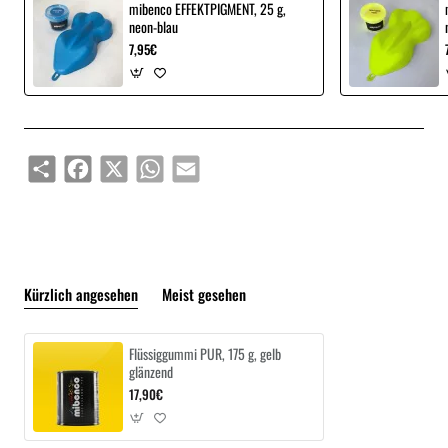
mibenco EFFEKTPIGMENT, 25 g,
neon-blau
7,95€
Share
Facebook
X
WhatsApp
Email
Kürzlich angesehen
Meist gesehen
Flüssiggummi PUR, 175 g, gelb
glänzend
17,90€